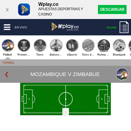
Wplay.co
x
APUESTAS DEPORTIVAS Y
DESCARGAR
CASINO
EN VIVO
Acceder
Fútbol
Primeira Liga
Tenis
Baloncesto
eSports
Tenis de Mesa
Ruleta Envivo
Blackjack
FÚTBOL
MOZAMBIQUE V ZIMBABUE
-