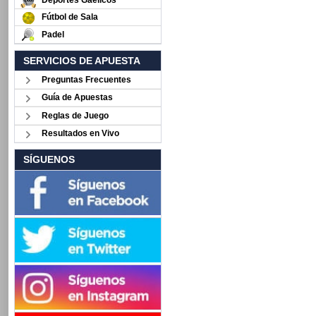
Inglaterra - League One
Premio
Presidents Cup
Ganador Final
Lituania - A Lyga
NASCAR
Ganador de Clasificatorios
PDC - Campeonato del Mundo
Apuesta Partido
Fútbol
Fútbol de Sala
Inglaterra - League Two
Coche ganador
Ryder Cup
Ganador Final
Lituania 1 Lyga
IndyCar
Carrera
Ganador
Hurling
Club Football
Argentina
Padel
Inglaterra - National League
terminará en el podio
Solheim Cup
Ganador Final
Luxemburgo - División
Nascar Cup Series
Speedway
Ganador
Ganador
Camogie
Brasil
Nacional
Ganador del Campeonato de
Primera Division
Bélgica - 1ra División A
Premier Padel Tour
Ganador Final
Pilotos
O'Reilly Auto Parts Series
SERVICIOS DE APUESTA
Mundial
Senior Camogie
Liga Gaucha
Moldova - Super Liga
Suecia - Allsvenskan
London - Partidos másculinos
Championship
Constructors Championship
Latvian Grand Prix
Preguntas Frecuentes
Ganador
Montenegro - Prva Liga
Noruega - Eliteserien
Club Hurling
World Championship Ganador
Apuestas Encuentros
Guía de Apuestas
Holanda - Eredivisie
Escocia - Premiership
Ganador
Temporada
North Macedonia - First
Escocia - League Cup
Reglas de Juego
Constructors Apuestas
League
Encuentros Temporada
Grecia - Super League
Resultados en Vivo
Polonia - Ekstraklasa
UEFA - Euro 2028
Polonia - I liga
SÍGUENOS
Irlanda - Division Premier
Polonia - II liga
Polonia - III Liga
Portugal - Segunda Liga
Portugal - Campeonato Sub
19
Portugal - Liga Portugal 3
Rumanía - Liga 1
Rumania - Liga 2
Serbia - Super Liga
Serbia - Prva Liga