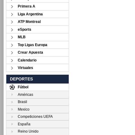
Primera A
Liga Argentina
ATP Montreal
eSports
MLB
Top Ligas Europa
Crear Apuesta
Calendario
Virtuales
DEPORTES
Fútbol
Américas
Brasil
Colombia - Primera A
Copa Libertadores
Mexico
Brasil - Serie A
Copa Sudamericana
Brasil - Serie B
Competiciones UEFA
Liga MX
Argentina - Copa Argentina
Brasil - Serie C
Mexico - Liga de Expansion
España
UEFA - Super Copa
MX
Argentina - Liga Profesional
Brazil - Serie D
UEFA - CHAMPIONS LEAGUE
Reino Unido
La Liga
Mexico - Liga MX Femenil
CLASIFICACION