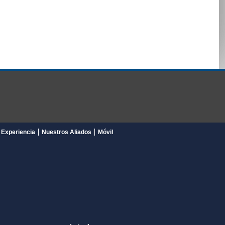
 Experiencia
Nuestros Aliados
Móvil