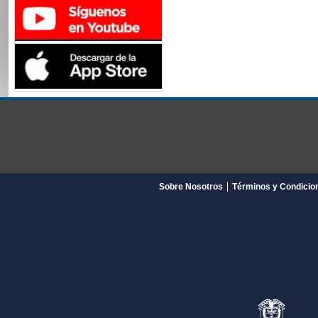
Eslovaquia - Super Liga
Eslovaquia - 2. Liga
Slovakia - 3. Liga
Eslovenia - Prva Liga
Slovenia - Division 2
Suiza - Super Liga
Switzerland - Promotion
League
Turquía - TFF League 1
Ucrania - Premier League
Ukraine - Persha Liga
Sobre Nosotros
Términos y Condicio