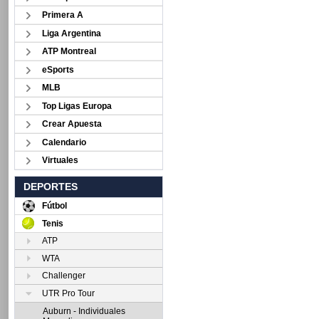
Primera A
Liga Argentina
ATP Montreal
eSports
MLB
Top Ligas Europa
Crear Apuesta
Calendario
Virtuales
DEPORTES
Fútbol
Américas
Tenis
Brasil
Colombia - Primera A
ATP
Copa Libertadores
Mexico
Brasil - Serie A
WTA
Montreal - Sencillos
Copa Sudamericana
Brasil - Serie B
Competiciones UEFA
Liga MX
Montreal - Doubles
Challenger
Toronto - Sencillos
Argentina - Copa Argentina
Brasil - Serie C
Mexico - Liga de Expansion
España
UEFA - Super Copa
Toronto - Doubles
UTR Pro Tour
MX
Hagen - Sencillos
Argentina - Liga Profesional
Brazil - Serie D
UEFA - CHAMPIONS LEAGUE
Reino Unido
La Liga
Mexico - Liga MX Femenil
CLASIFICACION
Estambul 2 - Sencillos
Auburn - Individuales
Chile - Primera División
Brasil - Campeonato Gaucho
Segunda
Italia
Inglaterra - Community Shield