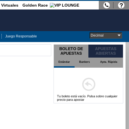
Virtuales
Golden Race
Decimal
Juego Responsable
BOLETO DE
APUESTAS
APUESTAS
ABIERTAS
Estándar
Bankers
Apta. Rápida
Tu boleto está vacío. Pulsa sobre cualquier
precio para apostar