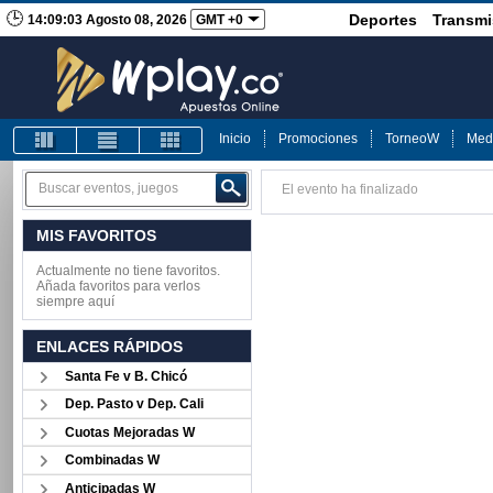
Deportes
Transmi
14:09:03 Agosto 08, 2026
GMT +0
Inicio
Promociones
TorneoW
Med
Buscar eventos, juegos
El evento ha finalizado
MIS FAVORITOS
Actualmente no tiene favoritos.
Añada favoritos para verlos
siempre aquí
ENLACES RÁPIDOS
Santa Fe v B. Chicó
Dep. Pasto v Dep. Cali
Cuotas Mejoradas W
Combinadas W
Anticipadas W