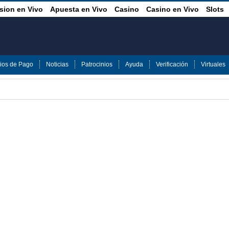
sion en Vivo
Apuesta en Vivo
Casino
Casino en Vivo
Slots
ios de Pago
Noticias
Patrocinios
Ayuda
Verificación
Virtuales