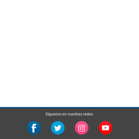
Síguenos en nuestras redes: