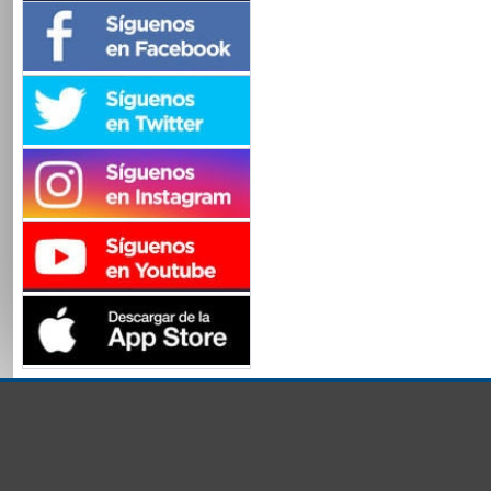
UEFA - Euro 2028
North Macedonia - First
Irlanda - Division Premier
League
Polonia - Ekstraklasa
Polonia - I liga
Polonia - II liga
Polonia - III Liga
Portugal - Segunda Liga
Portugal - Campeonato Sub
19
Portugal - Liga Portugal 3
Rumanía - Liga 1
Rumania - Liga 2
Serbia - Super Liga
Serbia - Prva Liga
Eslovaquia - Super Liga
Eslovaquia - 2. Liga
Slovakia - 3. Liga
Eslovenia - Prva Liga
Slovenia - Division 2
Suiza - Super Liga
Switzerland - Promotion
League
Turquía - TFF League 1