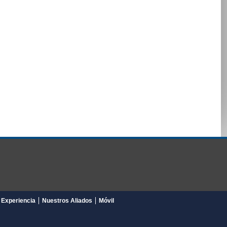
 Experiencia
Nuestros Aliados
Móvil