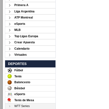
Primera A
Liga Argentina
ATP Montreal
eSports
MLB
Top Ligas Europa
Crear Apuesta
Calendario
Virtuales
DEPORTES
Fútbol
Américas
Tenis
Brasil
Colombia - Primera A
ATP
Baloncesto
Copa Libertadores
Mexico
Brasil - Serie A
WTA
Montreal - Sencillos
FIBA World Cup (Mujeres)
Béisbol
Colombia - Primera B
Brasil - Serie B
Competiciones UEFA
Liga MX
Montreal - Doubles
Challenger
Toronto - Sencillos
EE.UU
FIBA World Cup (Mujeres) -
EE.UU
eSports
Ganador
Copa Sudamericana
Brasil - Serie C
Mexico - Liga de Expansion
España
UEFA - Super Copa
Toronto - Doubles
Tenis - Futuras
Astana - Sencillos
EuroLeague
WNBA
Japón
MLB
eFutbol
Tenis de Mesa
MX
Argentina - Copa Argentina
Brasil - Campeonato Gaucho
UEFA - CHAMPIONS LEAGUE
Reino Unido
La Liga
Brownsburg - Sencillos
ATP Montreal
NBA - Campeonato
China (PRC)
EuroLeague (Men)
MLB - Serie Mundial
Republic of Korea
2
NPB
Mexico - Liga MX Femenil
eBasketball
Battle - (8 min. play)
CLASIFICACION
WTT Series
Argentina - Liga Profesional
Segunda
Italia
Grodzisk Mazowiecki -
Inglaterra - Community Shield
WTA Toronto
NBA - Conferencias