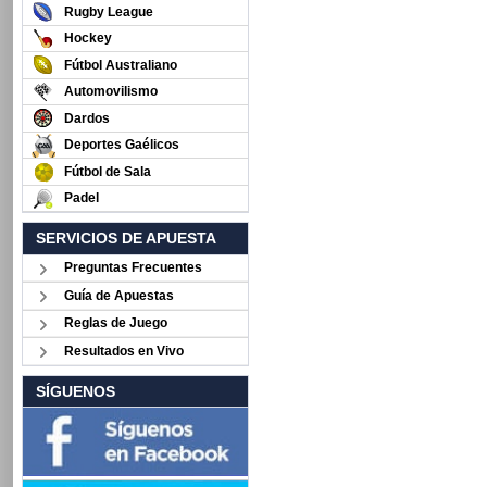
Noruega - Eliteserien
Alemania - Bundesliga
Vuelta a Espana
Clasificación General
Esquí­ Alpino Mujeres
FIS World Cup
PGA Tour
Rugby League
El Salvador - Reserve League
Premiership
Czech Republic - Krajsky
UFC Fight Night - Rodriguez
Noruega - 1ra. División
Ganador Final
Francia - Ligue 1
Prebor
vs Silva
Tour de Pologne
Clasificación General
Biatlón Hombres
FIS World Cup
Guatemala - Liga Nacional
LIV Tour
Noruega - 1ra. División
Ganador Final
NRL
Hockey
Noruega - Division 2
Portugal - Primeira Liga
Estonia - Meistriliiga
UFC 331 - Van vs Pantoja 2
Clasificación General
Ski Jumping Men
Guatemala - Primera Division
IBU World Cup
Paraguay - Torneo Feminino
Finalizará entre los 10
The Open Championship
Ganador Final
Super Liga
Ganador Gran Final
Mundial
Fútbol Australiano
Noruega - Division 3
primeros
México - Liga MX
Estonia - Esiliiga
Guatemala - Segunda Division
IBU World Cup - 4x7.5 km
Peru - Liga Femenina
FIS World Cup
4ª Ronda 3 Balls
The PGA Championship
Ganador Final
Mundial
Ganador Gran Final
Ganador
AFL
Automovilismo
Relay
Suecia - Allsvenskan
Finaliza 5 Mejores
Mexico - Liga de Expansion
Faroe Islands - Premier
Honduras - Liga Nacional
Polonia - Ekstraklasa
4th Round 18 Hole Matches
MX
League
US Open
Ganador Final
Campeonato
Ganador Final
Suecia - Superettan
4th Round 2 Balls
Apuesta Partido
Empate No Accion
Formula 1
Dardos
Nicaragua - Primera Division
Slovenia - Nagometna Liga
Panama - Liga Panamena
Georgia - Erovnuli Liga
US Masters
Ganador Final
Apuesta Partido
Suecia - División 1
Women
4th Round 18 Hole Matches
MotoGP
Futures - Ganador Gran
Modus Super Series
Deportes Gaélicos
Panama - Liga Panamena
UEFA - Nations League
Copa del Grecia
Premio
Presidents Cup
Ganador Final
Suecia - Division 2
Suecia - Allsvenskan
4th Round Six Shooter
Moto3
Futures - Ganador Gran
PDC - Campeonato del Mundo
Apuesta Partido
Paraguay - Primera Division B
Fútbol
Fútbol de Sala
España - Copa Del Rey
Hungría - NB1
Coche ganador
Premio
Ryder Cup
Ganador Final
USA - National Soccer League
NASCAR
Futures - Ganador Gran
Paraguay - Primera Division
Ganador
Hurling
Club Football
Alemania - DFB Pokal
Hungría - NB2
Argentina
Padel
terminará en el podio
Premio
Solheim Cup
Ganador Final
Reserves
Uruguay - Campeonato
IndyCar
Carrera
Femenino
Ganador
Inglaterra - Championship
Hungary - NB3
Camogie
Brasil
Ganador del Campeonato de
Primera Division
Premier Padel Tour
Paraguay - Segunda Division
Ganador Final
Pilotos
Nascar Cup Series
SERVICIOS DE APUESTA
Speedway
Ganador
Women - Club Friendlies
Inglaterra - League One
Islandia - Liga Premier
Senior Camogie
Brasil - Liga Futsal
Peru - Segunda Division
London - Partidos másculinos
Championship
Constructors Championship
Mundial
Women International - Africa
Inglaterra - League Two
Islandia - 1. División
Preguntas Frecuentes
Ganador
Uruguay - Primera Division
Cup of Nations
Club Hurling
Amateur
Alemania - Bundesliga 2
Islandia - 2. División
Apuestas Encuentros
Guía de Apuestas
Ganador
Temporada
USA - USL Championship
Escocia - League Cup
Israel - League Cup
Reglas de Juego
Constructors Apuestas
USA - MLS Next Pro
Grecia - Super League
Kazajistán - Premier League
Encuentros Temporada
Venezuela - Segunda Division
Resultados en Vivo
UEFA - Euro 2028
Letonia - Virsliga
Dominica - Premier League
Irlanda - Division Premier
Latvia - 1. Division
SÍGUENOS
Panama - Liga de Futbol
Lituania - A Lyga
Nacional
Luxemburgo - División
Nacional
Moldova - Super Liga
Montenegro - Prva Liga