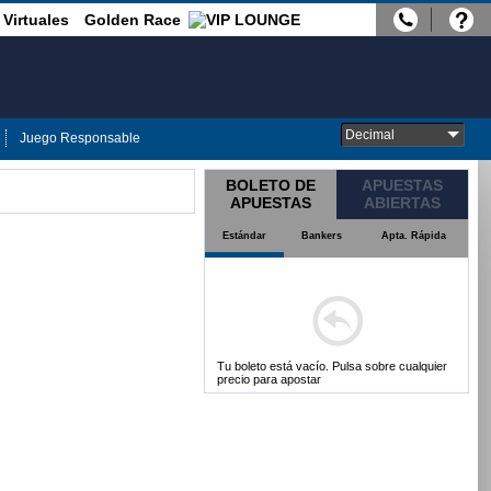
Virtuales
Golden Race
Decimal
Juego Responsable
BOLETO DE
APUESTAS
APUESTAS
ABIERTAS
Estándar
Bankers
Apta. Rápida
Tu boleto está vacío. Pulsa sobre cualquier
precio para apostar