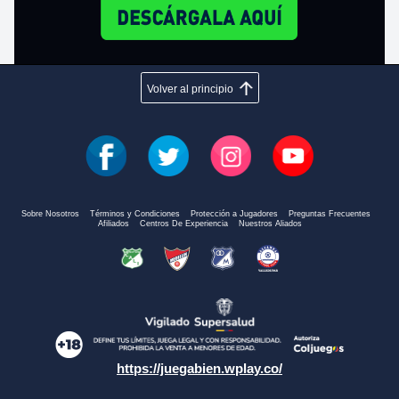
Volver al principio
Sobre Nosotros
Términos y Condiciones
Protección a Jugadores
Preguntas Frecuentes
Afiliados
Centros De Experiencia
Nuestros Aliados
https://juegabien.wplay.co/