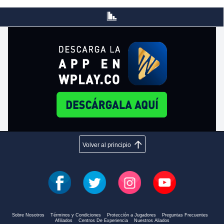
Volver al principio
Sobre Nosotros
Términos y Condiciones
Protección a Jugadores
Preguntas Frecuentes
Afiliados
Centros De Experiencia
Nuestros Aliados