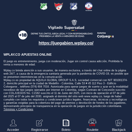
https://juegabien.wplay.co/
WPLAY.CO APUESTAS ONLINE
El juego es entretenimiento, juega con moderación, Jugar sin control causa adicción, Prohibida la
venta a menores de edad.
Wplay.co brinda atención a sus usuarios, de manera exclusiva, a través del chat online de la página
web 24/7, a causa de la emergencia sanitaria generada por la pandemia de COVID-19, es posible que
se presenten intermitencias en la comunicación.
Wplay.co es propiedad de AQUILA GLOBAL GROUP S.A.S, sociedad comercial con NIT 901001374-
2, domicilio principal en la ciudad de Medellín - Colombia, Calle 53 # 45 112 Piso 3 - Edificio
Colseguros , teléfono (574) 604 7016. Autorizada para operar juegos de suerte y azar en la modalidad
novedoso de tipo juegos operados por internet en Colombia, según Contrato de Concesión suscrito
con COLJUEGOS No. C2182 suscrito el 11 de Junio del 2025, con inicio de operación el 07 de julio
del 2025 al 07 de julio del 2030, asignado al dominio del sitio web
www.wplay.co
, luego de haber
cumplido con todos los requisitos y condiciones jurídico legales, financieras, técnicos y tecnológicos
y garantías exigidas para la cobertura del pago de premios y devolución de fondos de los jugadores,
demostrando principios de transparencia en la operación de juegos en la jurisdicción colombiana.
Términos y Condiciones
Acceder
Registrarse
Boleto
Roulette
Blackjack