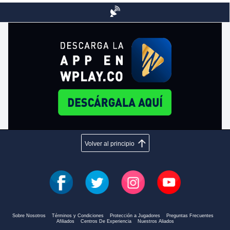
Volver al principio
Sobre Nosotros
Términos y Condiciones
Protección a Jugadores
Preguntas Frecuentes
Afiliados
Centros De Experiencia
Nuestros Aliados