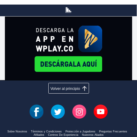
Volver al principio
Sobre Nosotros
Términos y Condiciones
Protección a Jugadores
Preguntas Frecuentes
Afiliados
Centros De Experiencia
Nuestros Aliados