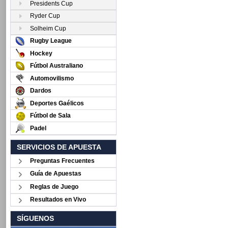
Suecia - Superettan
Women - Club Friendlies
Georgia - Erovnuli Liga
Italia - Serie A
Presidents Cup
Ganador Final
El Salvador - Reserve League
Suecia - División 1
Women International - Africa
Georgia - Erovnuli Liga 2
Alemania - Bundesliga
Ryder Cup
Ganador Final
Cup of Nations
Guatemala - Liga Nacional
Suecia - Division 2
Copa del Grecia
Francia - Ligue 1
UEFA CHAMPIONS LEAGUE
Solheim Cup
Ganador Final
Honduras - Liga Nacional
Hungría - NB1
(MUJERES)
México - Liga MX
Rugby League
Ganador Final
Nicaragua - Primera Division
Islandia - Liga Premier
Mexico - Liga de Expansion
MX
Panama - Liga Panamena
NRL
Hockey
Islandia - 1. División
EE.UU - MLS
Panama - Liga Prom
Super Liga
Apuesta Partido
Islandia - 2. División
Mundial
Fútbol Australiano
Brasil - Serie A
Paraguay - Primera Division B
Mundial
Israel - League Cup
Apuesta Partido
Ganador
AFL
Automovilismo
Brasil - Copa do Brasil
Peru - Segunda Division
Kazajistán - Premier League
Ganador Final
AFL Women
Apuesta Partido
Formula 1
Dardos
Panama - Liga Panamena
USA - USL Championship
Letonia - Virsliga
Apuesta Partido
NASCAR
Futures - Ganador Gran
UEFA - Nations League
Modus Super Series
Deportes Gaélicos
USA - USL League One
Lituania - A Lyga
Premio
Speedway
Carrera
España - Copa Del Rey
PDC - Campeonato del Mundo
Apuesta Partido
USA - MLS Next Pro
Fútbol
Fútbol de Sala
Luxemburgo - División
Coche ganador
Nacional
Inglaterra - FA Cup
Mundial
Ganador
Venezuela - Segunda Division
Hurling
Club Football
Argentina
Padel
terminará en el podio
Montenegro - Prva Liga
Alemania - DFB Pokal
Latvian Grand Prix
Dominica - Premier League
Ganador
Camogie
Brasil
Ganador del Campeonato de
Primera Division
Premier Padel Tour
Holanda - Eredivisie
Inglaterra - Championship
Pilotos
SERVICIOS DE APUESTA
Senior Camogie
Guatemala
Liga Gaucha
London - Partidos másculinos
Championship
North Macedonia - First
Inglaterra - League One
Constructors Championship
League
Preguntas Frecuentes
Brasil - Liga Futsal
Ganador
Liga Nacional Women
Club Hurling
Inglaterra - League Two
Polonia - Ekstraklasa
Apuestas Encuentros
Guía de Apuestas
Ganador
Escocia - League Cup
Temporada
Polonia - I liga
Reglas de Juego
Grecia - Super League
Constructors Apuestas
Polonia - II liga
Encuentros Temporada
UEFA - Euro 2028
Resultados en Vivo
Polonia - III Liga
Irlanda - Division Premier
Portugal - Segunda Liga
SÍGUENOS
Portugal - Campeonato Sub