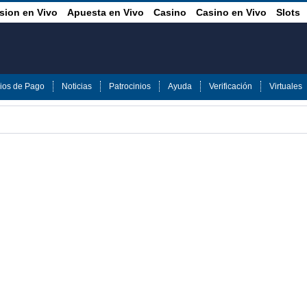
sion en Vivo
Apuesta en Vivo
Casino
Casino en Vivo
Slots
ios de Pago
Noticias
Patrocinios
Ayuda
Verificación
Virtuales