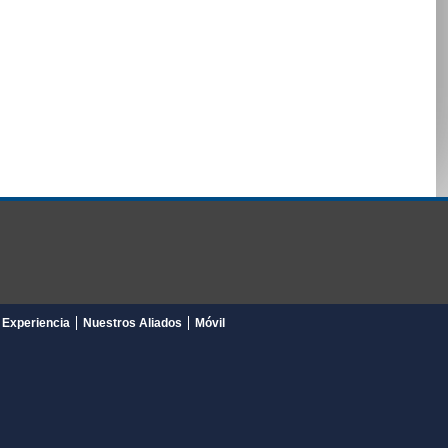
 Experiencia
Nuestros Aliados
Móvil