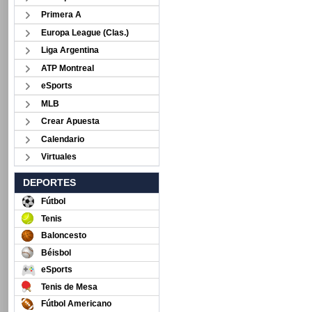
Primera A
Europa League (Clas.)
Liga Argentina
ATP Montreal
eSports
MLB
Crear Apuesta
Calendario
Virtuales
DEPORTES
Fútbol
Américas
Tenis
Brasil
Colombia - Primera A
ATP
Baloncesto
Copa Libertadores
Mexico
Brasil - Serie A
WTA
Montreal - Sencillos
FIBA World Cup (Mujeres)
Béisbol
Colombia - Primera B
Brasil - Copa do Brasil
Competiciones UEFA
Liga MX
Montreal - Doubles
Challenger
Toronto - Sencillos
EE.UU
FIBA World Cup (Mujeres) -
EE.UU
eSports
Ganador
Copa Sudamericana
Brasil - Serie B
Mexico - Liga de Expansion
España
UEFA - Super Copa
Warsaw 125K - Sencillos
UTR Pro Tour
Grodzisk Mazowiecki -
EuroLeague
WNBA
Japón
MLB
eFutbol
Tenis de Mesa
MX
Sencillos
Argentina - Liga Profesional
U20 Leagues
UEFA - Conference League
Reino Unido
Toronto - Doubles
La Liga
Tenis - Futuras
Auburn - Individuales
NBA - Campeonato
Internacional
EuroLeague (Men)
MLB - Serie Mundial
Republic of Korea
NPB
Mexico - Liga MX Femenil
eBasketball
Battle - (8 min. play)
Clasificatorios
Internacional
Fútbol Americano
Hagen - Sencillos
Masculino
Chile - Primera División
Warsaw 125K - Doubles
Segunda
Italia
Inglaterra - Community Shield
NBA - Conferencias
ATP Montreal