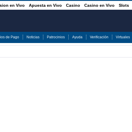
sion en Vivo
Apuesta en Vivo
Casino
Casino en Vivo
Slots
ios de Pago
Noticias
Patrocinios
Ayuda
Verificación
Virtuales