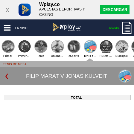
Wplay.co
x
APUESTAS DEPORTIVAS Y
DESCARGAR
CASINO
EN VIVO
Acceder
Fútbol
Primera A
Tenis
Baloncesto
eSports
Tenis de Mesa
Ruleta Envivo
Blackjack
TENIS DE MESA
FILIP MARAT V JONAS KULVEIT
TOTAL