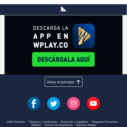
Volver al principio
Sobre Nosotros
Términos y Condiciones
Protección a Jugadores
Preguntas Frecuentes
Afiliados
Centros De Experiencia
Nuestros Aliados