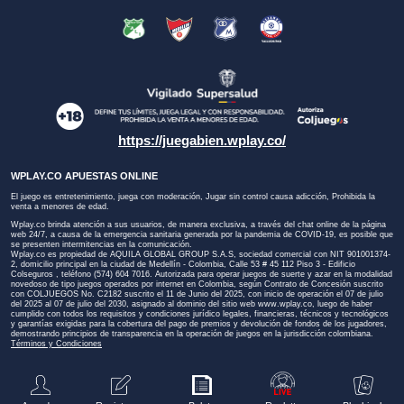
https://juegabien.wplay.co/
WPLAY.CO APUESTAS ONLINE
El juego es entretenimiento, juega con moderación, Jugar sin control causa adicción, Prohibida la
venta a menores de edad.
Wplay.co brinda atención a sus usuarios, de manera exclusiva, a través del chat online de la página
web 24/7, a causa de la emergencia sanitaria generada por la pandemia de COVID-19, es posible que
se presenten intermitencias en la comunicación.
Wplay.co es propiedad de AQUILA GLOBAL GROUP S.A.S, sociedad comercial con NIT 901001374-
2, domicilio principal en la ciudad de Medellín - Colombia, Calle 53 # 45 112 Piso 3 - Edificio
Colseguros , teléfono (574) 604 7016. Autorizada para operar juegos de suerte y azar en la modalidad
novedoso de tipo juegos operados por internet en Colombia, según Contrato de Concesión suscrito
con COLJUEGOS No. C2182 suscrito el 11 de Junio del 2025, con inicio de operación el 07 de julio
del 2025 al 07 de julio del 2030, asignado al dominio del sitio web
www.wplay.co
, luego de haber
cumplido con todos los requisitos y condiciones jurídico legales, financieras, técnicos y tecnológicos
y garantías exigidas para la cobertura del pago de premios y devolución de fondos de los jugadores,
demostrando principios de transparencia en la operación de juegos en la jurisdicción colombiana.
Términos y Condiciones