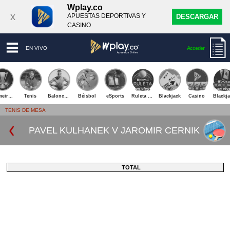
Wplay.co
x
APUESTAS DEPORTIVAS Y
DESCARGAR
CASINO
EN VIVO
Acceder
Primeira Liga
Tenis
Baloncesto
Béisbol
eSports
Ruleta Envivo
Blackjack
Casino
TENIS DE MESA
PAVEL KULHANEK V JAROMIR CERNIK
TOTAL