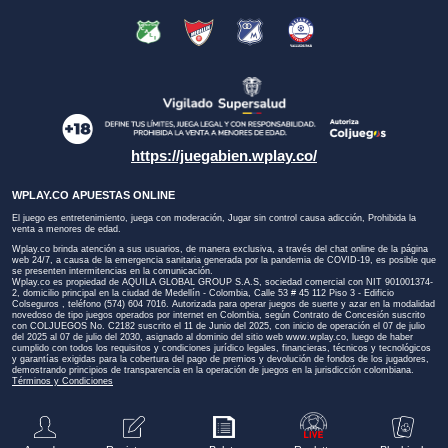
https://juegabien.wplay.co/
WPLAY.CO APUESTAS ONLINE
El juego es entretenimiento, juega con moderación, Jugar sin control causa adicción, Prohibida la
venta a menores de edad.
Wplay.co brinda atención a sus usuarios, de manera exclusiva, a través del chat online de la página
web 24/7, a causa de la emergencia sanitaria generada por la pandemia de COVID-19, es posible que
se presenten intermitencias en la comunicación.
Wplay.co es propiedad de AQUILA GLOBAL GROUP S.A.S, sociedad comercial con NIT 901001374-
2, domicilio principal en la ciudad de Medellín - Colombia, Calle 53 # 45 112 Piso 3 - Edificio
Colseguros , teléfono (574) 604 7016. Autorizada para operar juegos de suerte y azar en la modalidad
novedoso de tipo juegos operados por internet en Colombia, según Contrato de Concesión suscrito
con COLJUEGOS No. C2182 suscrito el 11 de Junio del 2025, con inicio de operación el 07 de julio
del 2025 al 07 de julio del 2030, asignado al dominio del sitio web
www.wplay.co
, luego de haber
cumplido con todos los requisitos y condiciones jurídico legales, financieras, técnicos y tecnológicos
y garantías exigidas para la cobertura del pago de premios y devolución de fondos de los jugadores,
demostrando principios de transparencia en la operación de juegos en la jurisdicción colombiana.
Términos y Condiciones