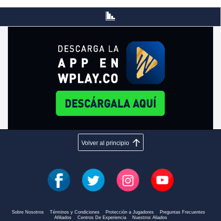
Volver al principio
Sobre Nosotros
Términos y Condiciones
Protección a Jugadores
Preguntas Frecuentes
Afiliados
Centros De Experiencia
Nuestros Aliados