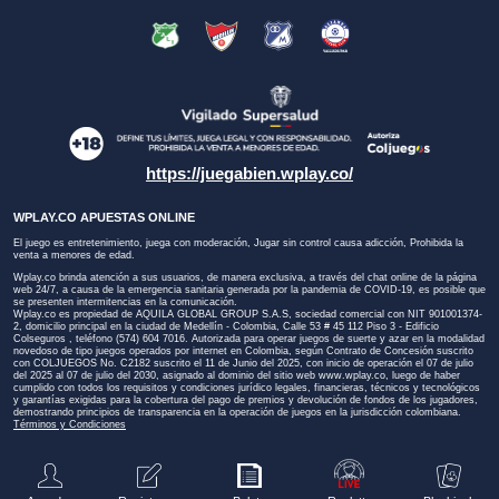
https://juegabien.wplay.co/
WPLAY.CO APUESTAS ONLINE
El juego es entretenimiento, juega con moderación, Jugar sin control causa adicción, Prohibida la
venta a menores de edad.
Wplay.co brinda atención a sus usuarios, de manera exclusiva, a través del chat online de la página
web 24/7, a causa de la emergencia sanitaria generada por la pandemia de COVID-19, es posible que
se presenten intermitencias en la comunicación.
Wplay.co es propiedad de AQUILA GLOBAL GROUP S.A.S, sociedad comercial con NIT 901001374-
2, domicilio principal en la ciudad de Medellín - Colombia, Calle 53 # 45 112 Piso 3 - Edificio
Colseguros , teléfono (574) 604 7016. Autorizada para operar juegos de suerte y azar en la modalidad
novedoso de tipo juegos operados por internet en Colombia, según Contrato de Concesión suscrito
con COLJUEGOS No. C2182 suscrito el 11 de Junio del 2025, con inicio de operación el 07 de julio
del 2025 al 07 de julio del 2030, asignado al dominio del sitio web
www.wplay.co
, luego de haber
cumplido con todos los requisitos y condiciones jurídico legales, financieras, técnicos y tecnológicos
y garantías exigidas para la cobertura del pago de premios y devolución de fondos de los jugadores,
demostrando principios de transparencia en la operación de juegos en la jurisdicción colombiana.
Términos y Condiciones