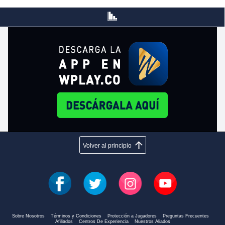
Volver al principio
Sobre Nosotros
Términos y Condiciones
Protección a Jugadores
Preguntas Frecuentes
Afiliados
Centros De Experiencia
Nuestros Aliados