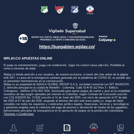
https://juegabien.wplay.co/
WPLAY.CO APUESTAS ONLINE
El juego es entretenimiento, juega con moderación, Jugar sin control causa adicción, Prohibida la
venta a menores de edad.
Wplay.co brinda atención a sus usuarios, de manera exclusiva, a través del chat online de la página
web 24/7, a causa de la emergencia sanitaria generada por la pandemia de COVID-19, es posible que
se presenten intermitencias en la comunicación.
Wplay.co es propiedad de AQUILA GLOBAL GROUP S.A.S, sociedad comercial con NIT 901001374-
2, domicilio principal en la ciudad de Medellín - Colombia, Calle 53 # 45 112 Piso 3 - Edificio
Colseguros , teléfono (574) 604 7016. Autorizada para operar juegos de suerte y azar en la modalidad
novedoso de tipo juegos operados por internet en Colombia, según Contrato de Concesión suscrito
con COLJUEGOS No. C2182 suscrito el 11 de Junio del 2025, con inicio de operación el 07 de julio
del 2025 al 07 de julio del 2030, asignado al dominio del sitio web
www.wplay.co
, luego de haber
cumplido con todos los requisitos y condiciones jurídico legales, financieras, técnicos y tecnológicos
y garantías exigidas para la cobertura del pago de premios y devolución de fondos de los jugadores,
demostrando principios de transparencia en la operación de juegos en la jurisdicción colombiana.
Términos y Condiciones