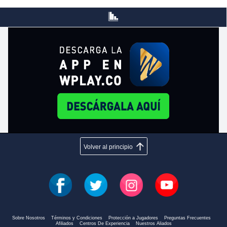
Volver al principio
Sobre Nosotros
Términos y Condiciones
Protección a Jugadores
Preguntas Frecuentes
Afiliados
Centros De Experiencia
Nuestros Aliados