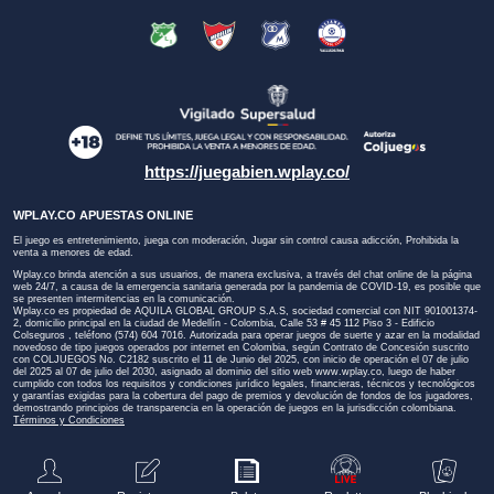
https://juegabien.wplay.co/
WPLAY.CO APUESTAS ONLINE
El juego es entretenimiento, juega con moderación, Jugar sin control causa adicción, Prohibida la
venta a menores de edad.
Wplay.co brinda atención a sus usuarios, de manera exclusiva, a través del chat online de la página
web 24/7, a causa de la emergencia sanitaria generada por la pandemia de COVID-19, es posible que
se presenten intermitencias en la comunicación.
Wplay.co es propiedad de AQUILA GLOBAL GROUP S.A.S, sociedad comercial con NIT 901001374-
2, domicilio principal en la ciudad de Medellín - Colombia, Calle 53 # 45 112 Piso 3 - Edificio
Colseguros , teléfono (574) 604 7016. Autorizada para operar juegos de suerte y azar en la modalidad
novedoso de tipo juegos operados por internet en Colombia, según Contrato de Concesión suscrito
con COLJUEGOS No. C2182 suscrito el 11 de Junio del 2025, con inicio de operación el 07 de julio
del 2025 al 07 de julio del 2030, asignado al dominio del sitio web
www.wplay.co
, luego de haber
cumplido con todos los requisitos y condiciones jurídico legales, financieras, técnicos y tecnológicos
y garantías exigidas para la cobertura del pago de premios y devolución de fondos de los jugadores,
demostrando principios de transparencia en la operación de juegos en la jurisdicción colombiana.
Términos y Condiciones