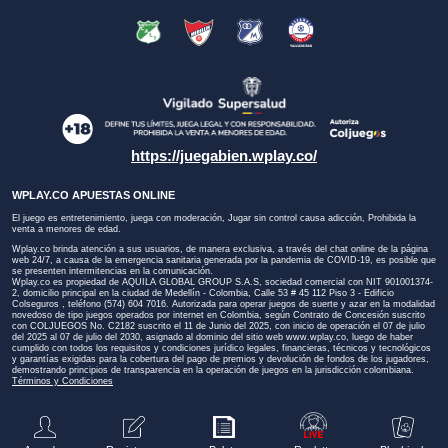
https://juegabien.wplay.co/
WPLAY.CO APUESTAS ONLINE
El juego es entretenimiento, juega con moderación, Jugar sin control causa adicción, Prohibida la
venta a menores de edad.
Wplay.co brinda atención a sus usuarios, de manera exclusiva, a través del chat online de la página
web 24/7, a causa de la emergencia sanitaria generada por la pandemia de COVID-19, es posible que
se presenten intermitencias en la comunicación.
Wplay.co es propiedad de AQUILA GLOBAL GROUP S.A.S, sociedad comercial con NIT 901001374-
2, domicilio principal en la ciudad de Medellín - Colombia, Calle 53 # 45 112 Piso 3 - Edificio
Colseguros , teléfono (574) 604 7016. Autorizada para operar juegos de suerte y azar en la modalidad
novedoso de tipo juegos operados por internet en Colombia, según Contrato de Concesión suscrito
con COLJUEGOS No. C2182 suscrito el 11 de Junio del 2025, con inicio de operación el 07 de julio
del 2025 al 07 de julio del 2030, asignado al dominio del sitio web
www.wplay.co
, luego de haber
cumplido con todos los requisitos y condiciones jurídico legales, financieras, técnicos y tecnológicos
y garantías exigidas para la cobertura del pago de premios y devolución de fondos de los jugadores,
demostrando principios de transparencia en la operación de juegos en la jurisdicción colombiana.
Términos y Condiciones