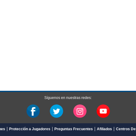
Síguenos en nuestras redes:
nes
Protección a Jugadores
Preguntas Frecuentes
Afiliados
Centros De