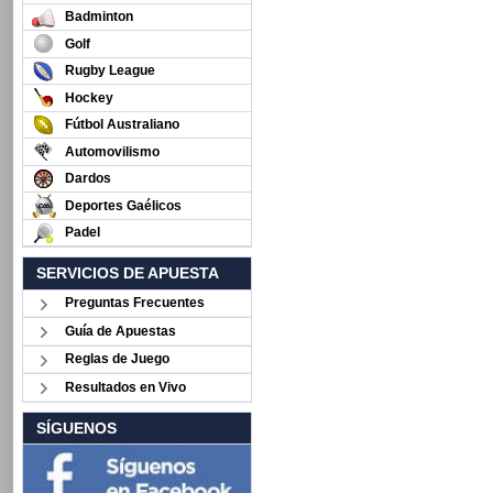
México - Liga MX
Israel - League Cup
New Zealand NPC
Futuras
Hamburg (Mujeres)
Tour de France (Mujeres)
Clasificación General
Esquí­ Alpino Hombres
Badminton
Mexico - Liga de Expansion
Kazakhstan - Division 1
Torneo de las Seis Naciones
Apuesta Partido
MX
Vuelta a Espana
Clasificación General
Esquí­ Alpino Mujeres
FIS World Cup
Internacional
Golf
Holanda - Eredivisie
Rugby World Cup
Futuras
EE.UU - MLS
Tour de Pologne
Clasificación General
Biatlón Hombres
FIS World Cup
Korea Masters - Individual
PGA Tour
Rugby League
Polonia - Ekstraklasa
Mujeres
Ganador Final
Brasil - Serie A
Clasificación General
Ski Jumping Men
IBU World Cup
LIV Tour
Ganador Final
Portugal - Segunda Liga
NRL
Hockey
Korea Masters - Men's
Panama - Liga Panamena
IBU World Cup - 4x7.5 km
FIS World Cup
Doubles
Enhanced Win Only
Rumanía - Liga 1
Legends Tour
Ganador Final
Super Liga
Apuesta Partido
Mundial
Fútbol Australiano
Relay
UEFA - Nations League
Korea Masters - Mujeres
Líder tras 1a Ronda
Rumania - Liga 2
Enhanced Win Only
Ladies European Tour
Ganador Final
Ganador Gran Final
Mundial
Apuesta Partido
Ganador
Dobles
España - Copa Del Rey
AFL
Automovilismo
Mejores Golfistas Por
Serbia - Super Liga
Líder tras 1a Ronda
Korn Ferry Tour
Ganador Final
Ganador Gran Final
Ganador Final
Korea Masters - Dobles Mixto
Inglaterra - EFL Cup
AFL Women
Categoría
Apuesta Partido
Formula 1
Dardos
Eslovaquia - Super Liga
Top Golfer by Category
European Challenge Tour
Ganador Final
Inglaterra - FA Cup
Finalizará entre los 10
Ganador
Apuesta Partido
MotoGP
Futures - Ganador Gran
Modus Super Series
Deportes Gaélicos
Eslovenia - Prva Liga
Finalizará entre los 10
primeros
Premio
The Open Championship
Ganador Final
Alemania - DFB Pokal
primeros
Moto2
Futures - Ganador Gran
PDC - Campeonato del Mundo
Apuesta Partido
Suiza - Super Liga
Fútbol
Padel
Finaliza 5 Mejores
Coche ganador
Premio
The PGA Championship
Ganador Final
Holanda - Eredivisie
Finaliza 5 Mejores
Moto3
Championship Ganador
Ganador
Suiza - Challenge League
Apuesta por Grupo Hoyo 72
Hurling
Club Football
Premier Padel Tour
terminará en el podio
Championship Ganador
US Open
Holanda - Copa KNVB
Ganador Final
Partidos a 72 Hoyos
SERVICIOS DE APUESTA
NASCAR
Championship Ganador
Turquía - TFF League 1
Partidos a 72 Hoyos
Ganador
Senior Camogie
Ganador del Campeonato de
London - Partidos Femeninos
Inglaterra - Championship
US Masters
Ganador Final
72 Hole Matches Empate No
Championship
Pilotos
IndyCar
Carrera
Partidos a 72 Hoyos Empate
Preguntas Frecuentes
Accion
Inglaterra - League One
Presidents Cup
Ganador Final
No Accion
Club Hurling
Constructors Championship
Nascar Cup Series
Speedway
Ganador
1ª Ronda 3 Balls
Ganador
Guía de Apuestas
Inglaterra - League Two
1ª Ronda 3 Bolas
Ryder Cup
Ganador Final
Ganador
O'Reilly Auto Parts Series
Mundial
1er Round Partido 18 Hoyos
Apuestas Encuentros
Inglaterra - National League
Reglas de Juego
1er Round Partido 18 Hoyos
Empate No Accion
Solheim Cup
Ganador Final
Temporada
World Championship Ganador
Alemania - Bundesliga 2
1er Round 6 Golfistas
1er Round 6 Golfistas
Ganador Final
Resultados en Vivo
Constructors Apuestas
Bélgica - 1ra División A
Encuentros Temporada
Especiales Torneo
Tournament Group Betting
Suecia - Allsvenskan
SÍGUENOS
Noruega - Eliteserien
Escocia - Premiership
Escocia - League Cup