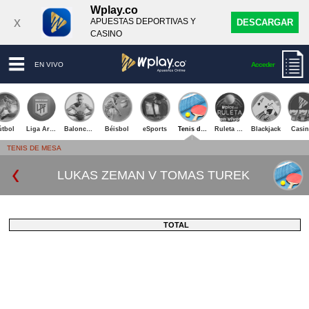
Wplay.co
x
APUESTAS DEPORTIVAS Y
DESCARGAR
CASINO
EN VIVO
Acceder
útbol
Liga Argentina
Baloncesto
Béisbol
eSports
Tenis de Mesa
Ruleta Envivo
Blackjack
Casi
TENIS DE MESA
LUKAS ZEMAN V TOMAS TUREK
TOTAL