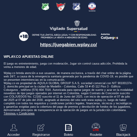
https://juegabien.wplay.co/
WPLAY.CO APUESTAS ONLINE
El juego es entretenimiento, juega con moderación, Jugar sin control causa adicción, Prohibida la
venta a menores de edad.
Wplay.co brinda atención a sus usuarios, de manera exclusiva, a través del chat online de la página
web 24/7, a causa de la emergencia sanitaria generada por la pandemia de COVID-19, es posible que
se presenten intermitencias en la comunicación.
Wplay.co es propiedad de AQUILA GLOBAL GROUP S.A.S, sociedad comercial con NIT 901001374-
2, domicilio principal en la ciudad de Medellín - Colombia, Calle 53 # 45 112 Piso 3 - Edificio
Colseguros , teléfono (574) 604 7016. Autorizada para operar juegos de suerte y azar en la modalidad
novedoso de tipo juegos operados por internet en Colombia, según Contrato de Concesión suscrito
con COLJUEGOS No. C2182 suscrito el 11 de Junio del 2025, con inicio de operación el 07 de julio
del 2025 al 07 de julio del 2030, asignado al dominio del sitio web
www.wplay.co
, luego de haber
cumplido con todos los requisitos y condiciones jurídico legales, financieras, técnicos y tecnológicos
y garantías exigidas para la cobertura del pago de premios y devolución de fondos de los jugadores,
demostrando principios de transparencia en la operación de juegos en la jurisdicción colombiana.
Términos y Condiciones
Acceder
Registrarse
Boleto
Roulette
Blackjack