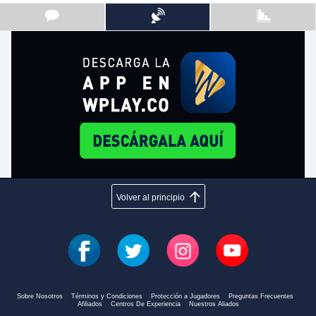
Volver al principio
Sobre Nosotros
Términos y Condiciones
Protección a Jugadores
Preguntas Frecuentes
Afiliados
Centros De Experiencia
Nuestros Aliados