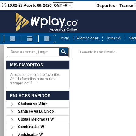
Deportes
Transmi
10:02:28 Agosto 08, 2026
GMT +0
Inicio
Promociones
TorneoW
Med
Buscar eventos, juegos
El evento ha finalizado
MIS FAVORITOS
Actualmente no tiene favoritos.
Añada favoritos para verlos
siempre aquí
ENLACES RÁPIDOS
Chelsea vs Milán
Santa Fe vs B. Chicó
Cuotas Mejoradas W
Combinadas W
Anticipadas W