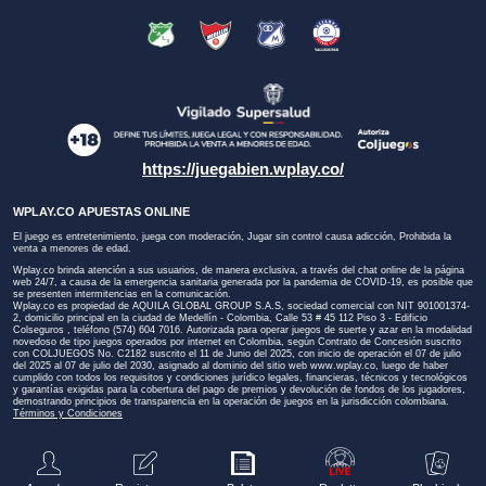
https://juegabien.wplay.co/
WPLAY.CO APUESTAS ONLINE
El juego es entretenimiento, juega con moderación, Jugar sin control causa adicción, Prohibida la
venta a menores de edad.
Wplay.co brinda atención a sus usuarios, de manera exclusiva, a través del chat online de la página
web 24/7, a causa de la emergencia sanitaria generada por la pandemia de COVID-19, es posible que
se presenten intermitencias en la comunicación.
Wplay.co es propiedad de AQUILA GLOBAL GROUP S.A.S, sociedad comercial con NIT 901001374-
2, domicilio principal en la ciudad de Medellín - Colombia, Calle 53 # 45 112 Piso 3 - Edificio
Colseguros , teléfono (574) 604 7016. Autorizada para operar juegos de suerte y azar en la modalidad
novedoso de tipo juegos operados por internet en Colombia, según Contrato de Concesión suscrito
con COLJUEGOS No. C2182 suscrito el 11 de Junio del 2025, con inicio de operación el 07 de julio
del 2025 al 07 de julio del 2030, asignado al dominio del sitio web
www.wplay.co
, luego de haber
cumplido con todos los requisitos y condiciones jurídico legales, financieras, técnicos y tecnológicos
y garantías exigidas para la cobertura del pago de premios y devolución de fondos de los jugadores,
demostrando principios de transparencia en la operación de juegos en la jurisdicción colombiana.
Términos y Condiciones