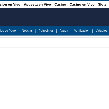
sion en Vivo
Apuesta en Vivo
Casino
Casino en Vivo
Slots
ios de Pago
Noticias
Patrocinios
Ayuda
Verificación
Virtuales