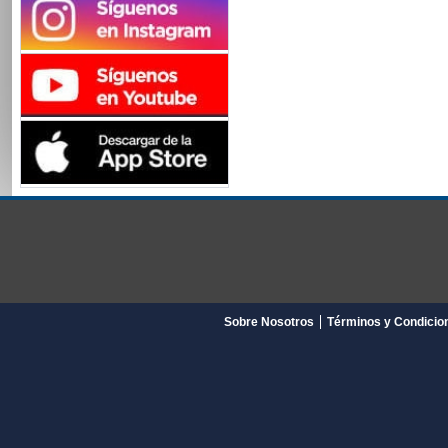
Escocia - League Cup
Grecia - Super League
UEFA - Euro 2028
Irlanda - Division Premier
Sobre Nosotros
Términos y Condicio