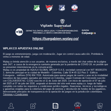
https://juegabien.wplay.co/
WPLAY.CO APUESTAS ONLINE
El juego es entretenimiento, juega con moderación, Jugar sin control causa adicción, Prohibida la
venta a menores de edad.
Wplay.co brinda atención a sus usuarios, de manera exclusiva, a través del chat online de la página
web 24/7, a causa de la emergencia sanitaria generada por la pandemia de COVID-19, es posible que
se presenten intermitencias en la comunicación.
Wplay.co es propiedad de AQUILA GLOBAL GROUP S.A.S, sociedad comercial con NIT 901001374-
2, domicilio principal en la ciudad de Medellín - Colombia, Calle 53 # 45 112 Piso 3 - Edificio
Colseguros , teléfono (574) 604 7016. Autorizada para operar juegos de suerte y azar en la modalidad
novedoso de tipo juegos operados por internet en Colombia, según Contrato de Concesión suscrito
con COLJUEGOS No. C2182 suscrito el 11 de Junio del 2025, con inicio de operación el 07 de julio
del 2025 al 07 de julio del 2030, asignado al dominio del sitio web
www.wplay.co
, luego de haber
cumplido con todos los requisitos y condiciones jurídico legales, financieras, técnicos y tecnológicos
y garantías exigidas para la cobertura del pago de premios y devolución de fondos de los jugadores,
demostrando principios de transparencia en la operación de juegos en la jurisdicción colombiana.
Términos y Condiciones