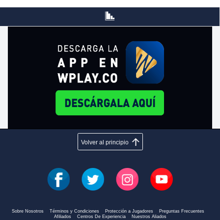
Volver al principio
Sobre Nosotros
Términos y Condiciones
Protección a Jugadores
Preguntas Frecuentes
Afiliados
Centros De Experiencia
Nuestros Aliados