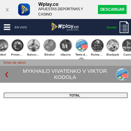
Wplay.co
x
APUESTAS DEPORTIVAS Y
DESCARGAR
CASINO
EN VIVO
Acceder
útbol
Primera A
Baloncesto
Béisbol
eSports
Tenis de Mesa
Ruleta Envivo
Blackjack
Casi
TENIS DE MESA
MYKHAILO VIVATENKO V VIKTOR
KODOLA
TOTAL