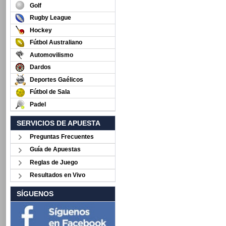
Reserve League
Women - Club Friendlies
Alemania - Bundesliga
Georgia - Erovnuli Liga
Vuelta a Espana
Clasificación General
Esquí­ Alpino Mujeres
FIS World Cup
Internacional
Golf
El Salvador - Primera Division
Ganador
UFC 331 - Van vs Pantoja 2
Noruega - Division 3
Australia - State League
Torneo de las Seis Naciones
Apuesta Partido
Women International - Africa
Francia - Ligue 1
Copa del Grecia
Clasificación General
Biatlón Hombres
FIS World Cup
Guatemala - Liga Nacional
Korea Masters - Individuales
PGA Tour
Cup of Nations
Rugby League
Suecia - Allsvenskan
Australia - State League
Masculino
Portugal - Primeira Liga
Rugby World Cup
Futuras
Hungría - NB1
Ski Jumping Men
Honduras - Liga Nacional
IBU World Cup
Reserves
UEFA CHAMPIONS LEAGUE
The Open Championship
Ganador Final
NRL
Hockey
Suecia - Superettan
Korea Masters - Individual
México - Liga MX
Islandia - Liga Premier
Ganador Final
(MUJERES)
Nicaragua - Primera Division
IBU World Cup - 4x7.5 km
FIS World Cup
Australia - U23
Mujeres
The PGA Championship
Ganador Final
Super Liga
Apuesta Partido
Suecia - División 1
Mundial
Fútbol Australiano
Relay
Mexico - Liga de Expansion
Islandia - 1. División
Panama - Liga Panamena
Korea Masters - Men's
MX
US Open
Ganador Final
Mundial
Suecia - Division 2
Apuesta Partido
Ganador
Islandia - 3. Division
Doubles
AFL
Automovilismo
Paraguay - Primera Division B
EE.UU - MLS
US Masters
Ganador Final
Ganador Final
Iceland - Division 4
Korea Masters - Mujeres
AFL Women
Apuesta Partido
Formula 1
Dardos
Paraguay - Segunda Division
Brasil - Serie A
Dobles
Presidents Cup
Ganador Final
Israel - League Cup
Apuesta Partido
MotoGP
Futures - Ganador Gran
Peru - Liga 3
Modus Super Series
Deportes Gaélicos
Panama - Liga Panamena
Korea Masters - Dobles Mixto
Premio
Ryder Cup
Ganador Final
Kazajistán - Premier League
Peru - Segunda Division
NASCAR
Futures - Ganador Gran
PDC - Campeonato del Mundo
Apuesta Partido
UEFA - Nations League
Fútbol
Fútbol de Sala
Coche ganador
Premio
Solheim Cup
Ganador Final
Letonia - Virsliga
USA - USL Championship
IndyCar
Carrera
España - Copa Del Rey
Ganador
Hurling
Club Football
Argentina
Padel
terminará en el podio
Montenegro - Prva Liga
Ganador Final
USA - USL League One
Nascar Cup Series
Speedway
Inglaterra - EFL Cup
Ganador
Ganador
Camogie
Ganador del Campeonato de
Primera Division
Premier Padel Tour
Holanda - Eredivisie
Dominica - Premier League
Pilotos
O'Reilly Auto Parts Series
Inglaterra - FA Cup
SERVICIOS DE APUESTA
Latvian Grand Prix
Senior Camogie
North Macedonia - First
London - Partidos másculinos
Championship
Constructors Championship
Alemania - DFB Pokal
League
World Championship Ganador
Preguntas Frecuentes
Ganador
London - Partidos Femeninos
Club Hurling
Inglaterra - Championship
Polonia - Ekstraklasa
Apuestas Encuentros
Guía de Apuestas
Ganador
Inglaterra - League One
Temporada
Polonia - I liga
Reglas de Juego
Inglaterra - League Two
Constructors Apuestas
Polonia - III Liga
Encuentros Temporada
Inglaterra - National League
Portugal - Segunda Liga
Resultados en Vivo
Alemania - Bundesliga 2
Portugal - Liga Portugal 3
SÍGUENOS
Suecia - Allsvenskan
Rumanía - Liga 1
Escocia - Premiership
Rumania - Liga 2
Escocia - League Cup
Serbia - Super Liga
Grecia - Super League
Eslovaquia - Super Liga