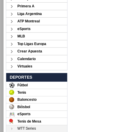
Primera A
Liga Argentina
ATP Montreal
eSports
MLB
Top Ligas Europa
Crear Apuesta
Calendario
Virtuales
DEPORTES
Fútbol
Américas
Tenis
Brasil
Colombia - Primera A
ATP
Baloncesto
Copa Libertadores
Mexico
Brasil - Serie A
WTA
Montreal - Sencillos
FIBA World Cup (Mujeres)
Béisbol
Colombia - Primera B
Brasil - Serie B
Competiciones UEFA
Liga MX
Montreal - Doubles
Challenger
Toronto - Sencillos
EE.UU
FIBA World Cup (Mujeres) -
EE.UU
eSports
Ganador
Copa Sudamericana
Brasil - Serie C
Mexico - Liga de Expansion
España
UEFA - Super Copa
Warsaw 125K - Sencillos
UTR Pro Tour
Grodzisk Mazowiecki -
EuroLeague
WNBA
Japón
MLB
eFutbol
Tenis de Mesa
MX
Sencillos
Argentina - Copa Argentina
Brazil - U20 Cups
UEFA - CHAMPIONS LEAGUE
Reino Unido
Toronto - Doubles
La Liga
Tenis - Futuras
Auburn - Individuales
NBA - Campeonato
Internacional
EuroLeague (Men)
Minor League Baseball
NPB
Mexico - Liga MX Femenil
eBasketball
Battle - (8 min. play)
CLASIFICACION
WTT Series
Estambul 2 - Sencillos
Masculino
Argentina - Liga Profesional
U20 Leagues
Segunda
Italia
Inglaterra - Community Shield
NBA - Conferencias
US Open - Hombres