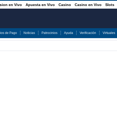
sion en Vivo
Apuesta en Vivo
Casino
Casino en Vivo
Slots
ios de Pago
Noticias
Patrocinios
Ayuda
Verificación
Virtuales