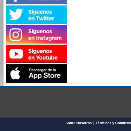
UEFA - Euro 2028
Eslovaquia - 2. Liga
Irlanda - Division Premier
Slovakia - 3. Liga
Eslovenia - Prva Liga
Slovenia - Division 2
Suiza - Super Liga
Suiza - Challenge League
Switzerland - Promotion
League
Turquía - TFF League 1
Ucrania - Premier League
Sobre Nosotros
Términos y Condicio