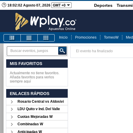
Deportes
Transmi
18:02:02 Agosto 07, 2026
GMT +0
Inicio
Promociones
TorneoW
Med
Buscar eventos, juegos
El evento ha finalizado
MIS FAVORITOS
Actualmente no tiene favoritos.
Añada favoritos para verlos
siempre aquí
ENLACES RÁPIDOS
Rosario Central vs Aldosivi
LDU Quito v Ind. Del Valle
Cuotas Mejoradas W
Combinadas W
Anticipadas W