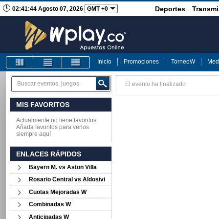
Deportes
Transmi
02:41:45 Agosto 07, 2026
GMT +0
Inicio
Promociones
TorneoW
Med
Buscar eventos, juegos
El evento ha finalizado
MIS FAVORITOS
Actualmente no tiene favoritos.
Añada favoritos para verlos
siempre aquí
ENLACES RÁPIDOS
Bayern M. vs Aston Villa
Rosario Central vs Aldosivi
Cuotas Mejoradas W
Combinadas W
Anticipadas W