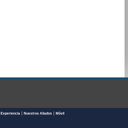
 Experiencia
Nuestros Aliados
Móvil