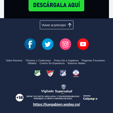
Volver al principio
Sobre Nosotros
Términos y Condiciones
Protección a Jugadores
Preguntas Frecuentes
Afiliados
Centros De Experiencia
Nuestros Aliados
https://juegabien.wplay.co/