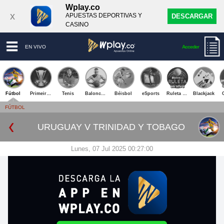
Wplay.co
x
APUESTAS DEPORTIVAS Y
DESCARGAR
CASINO
EN VIVO
Acceder
Fútbol
Primeira Liga
Tenis
Baloncesto
Béisbol
eSports
Ruleta Envivo
Blackjack
FÚTBOL
URUGUAY V TRINIDAD Y TOBAGO
Lunes, 07 Jul 2025 00:27:00