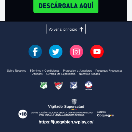
Volver al principio
Sobre Nosotros
Términos y Condiciones
Protección a Jugadores
Preguntas Frecuentes
Afiliados
Centros De Experiencia
Nuestros Aliados
https://juegabien.wplay.co/