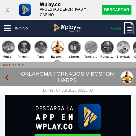
Wplay.co
x
APUESTAS DEPORTIVAS Y
DESCARGAR
CASINO
EN VIVO
Acceder
Fútbol
Primeira Liga
Tenis
Baloncesto
eSports
Tenis de Mesa
Ruleta Envivo
Blackjack
C
BALONCESTO
OKLAHOMA TORNADOS V BOSTON
HARPS
Lunes, 07 Jul 2025 00:25:00