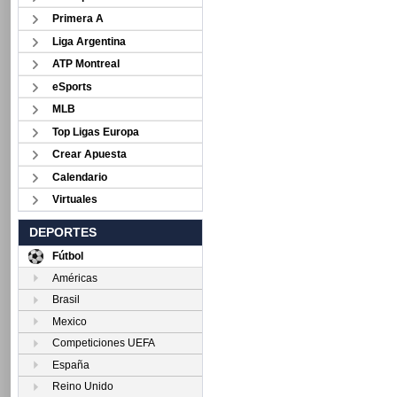
Primera A
Liga Argentina
ATP Montreal
eSports
MLB
Top Ligas Europa
Crear Apuesta
Calendario
Virtuales
DEPORTES
Fútbol
Américas
Brasil
Colombia - Primera A
Copa Libertadores
Mexico
Brasil - Serie A
Colombia - Primera B
Brasil - Serie B
Competiciones UEFA
Liga MX
Copa Sudamericana
Brasil - Serie C
Mexico - Liga de Expansion
España
UEFA - Super Copa
MX
Argentina - Copa Argentina
Brazil - U20 Cups
UEFA - CHAMPIONS LEAGUE
Reino Unido
La Liga
Mexico - Liga MX Femenil
CLASIFICACION