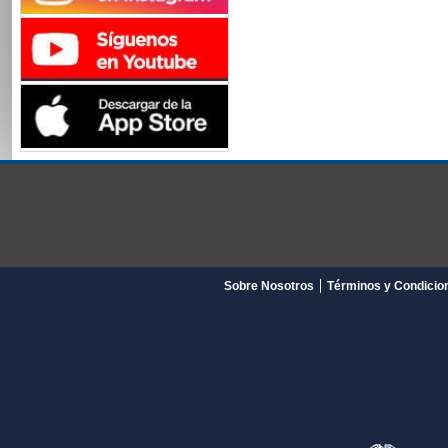
Ucrania - Premier League
Sobre Nosotros
Términos y Condicio