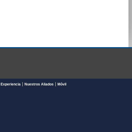
 Experiencia
Nuestros Aliados
Móvil