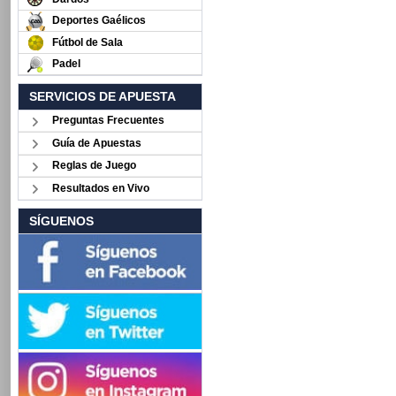
Holanda - Eredivisie
Dobles
US Masters
Ganador Final
Finaliza 5 Mejores
Apuesta Partido
MotoGP
Futures - Ganador Gran
Modus Super Series
Deportes Gaélicos
Inglaterra - League Two
North Macedonia - First
Korea Masters - Dobles Mixto
Premio
Presidents Cup
Ganador Final
League
2ª Ronda 3 Balls
NASCAR
Futures - Ganador Gran
PDC - Campeonato del Mundo
Apuesta Partido
Inglaterra - National League
Fútbol
Fútbol de Sala
Coche ganador
Premio
Ryder Cup
Ganador Final
2do Round Partido 18 Hoyos
Polonia - Ekstraklasa
IndyCar
Carrera
Ganador
Hurling
Alemania - Bundesliga 2
Club Football
Empate No Accion
Argentina
Padel
terminará en el podio
Solheim Cup
Ganador Final
Polonia - I liga
Nascar Cup Series
Speedway
Ganador
Ganador
2do Round 6 golfistas
Camogie
Bélgica - 1ra División A
Ganador del Campeonato de
Primera Division
Premier Padel Tour
Ganador Final
Pilotos
Polonia - III Liga
O'Reilly Auto Parts Series
SERVICIOS DE APUESTA
Mundial
Senior Camogie
Suecia - Allsvenskan
London - Partidos másculinos
Championship
Constructors Championship
Portugal - Segunda Liga
Latvian Grand Prix
Preguntas Frecuentes
Ganador
Noruega - Eliteserien
London - Partidos Femeninos
Club Hurling
World Championship Ganador
Portugal - Liga Portugal 3
Apuestas Encuentros
Escocia - Premiership
Guía de Apuestas
Ganador
Temporada
Rumanía - Liga 1
Escocia - League Cup
Reglas de Juego
Constructors Apuestas
Rumania - Liga 2
Encuentros Temporada
Grecia - Super League
Resultados en Vivo
Serbia - Super Liga
UEFA - Euro 2028
Eslovaquia - Super Liga
SÍGUENOS
Irlanda - Division Premier
Eslovaquia - 2. Liga
Slovakia - 3. Liga
Eslovenia - Prva Liga
Slovenia - Division 2
Suiza - Super Liga
Suiza - Challenge League
Switzerland - Promotion
League
Turquía - TFF League 1