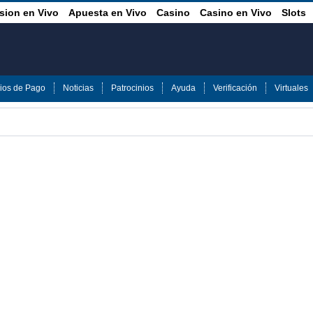
sion en Vivo
Apuesta en Vivo
Casino
Casino en Vivo
Slots
ios de Pago
Noticias
Patrocinios
Ayuda
Verificación
Virtuales