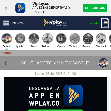
Wplay.co
x
APUESTAS DEPORTIVAS Y
DESCARGAR
CASINO
EN VIVO
Acceder
Fútbol
Liga Argentina
Tenis
Baloncesto
eSports
Tenis de Mesa
Ruleta Envivo
Blackjack
FÚTBOL
SOUTHAMPTON V NEWCASTLE
Lunes, 07 Jul 2025 01:24:00