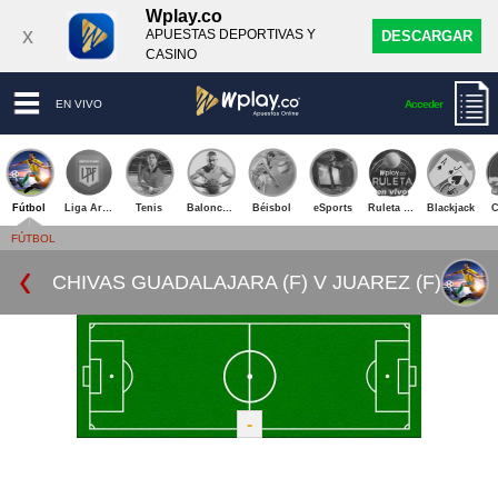
Wplay.co
x
APUESTAS DEPORTIVAS Y
DESCARGAR
CASINO
EN VIVO
Acceder
Fútbol
Liga Argentina
Tenis
Baloncesto
Béisbol
eSports
Ruleta Envivo
Blackjack
C
FÚTBOL
CHIVAS GUADALAJARA (F) V JUAREZ (F)
-