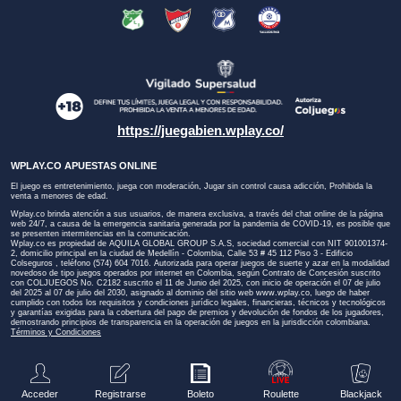
https://juegabien.wplay.co/
WPLAY.CO APUESTAS ONLINE
El juego es entretenimiento, juega con moderación, Jugar sin control causa adicción, Prohibida la
venta a menores de edad.
Wplay.co brinda atención a sus usuarios, de manera exclusiva, a través del chat online de la página
web 24/7, a causa de la emergencia sanitaria generada por la pandemia de COVID-19, es posible que
se presenten intermitencias en la comunicación.
Wplay.co es propiedad de AQUILA GLOBAL GROUP S.A.S, sociedad comercial con NIT 901001374-
2, domicilio principal en la ciudad de Medellín - Colombia, Calle 53 # 45 112 Piso 3 - Edificio
Colseguros , teléfono (574) 604 7016. Autorizada para operar juegos de suerte y azar en la modalidad
novedoso de tipo juegos operados por internet en Colombia, según Contrato de Concesión suscrito
con COLJUEGOS No. C2182 suscrito el 11 de Junio del 2025, con inicio de operación el 07 de julio
del 2025 al 07 de julio del 2030, asignado al dominio del sitio web
www.wplay.co
, luego de haber
cumplido con todos los requisitos y condiciones jurídico legales, financieras, técnicos y tecnológicos
y garantías exigidas para la cobertura del pago de premios y devolución de fondos de los jugadores,
demostrando principios de transparencia en la operación de juegos en la jurisdicción colombiana.
Términos y Condiciones
Acceder
Registrarse
Boleto
Roulette
Blackjack