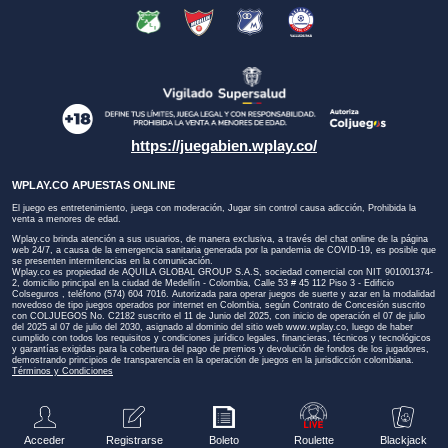
https://juegabien.wplay.co/
WPLAY.CO APUESTAS ONLINE
El juego es entretenimiento, juega con moderación, Jugar sin control causa adicción, Prohibida la
venta a menores de edad.
Wplay.co brinda atención a sus usuarios, de manera exclusiva, a través del chat online de la página
web 24/7, a causa de la emergencia sanitaria generada por la pandemia de COVID-19, es posible que
se presenten intermitencias en la comunicación.
Wplay.co es propiedad de AQUILA GLOBAL GROUP S.A.S, sociedad comercial con NIT 901001374-
2, domicilio principal en la ciudad de Medellín - Colombia, Calle 53 # 45 112 Piso 3 - Edificio
Colseguros , teléfono (574) 604 7016. Autorizada para operar juegos de suerte y azar en la modalidad
novedoso de tipo juegos operados por internet en Colombia, según Contrato de Concesión suscrito
con COLJUEGOS No. C2182 suscrito el 11 de Junio del 2025, con inicio de operación el 07 de julio
del 2025 al 07 de julio del 2030, asignado al dominio del sitio web
www.wplay.co
, luego de haber
cumplido con todos los requisitos y condiciones jurídico legales, financieras, técnicos y tecnológicos
y garantías exigidas para la cobertura del pago de premios y devolución de fondos de los jugadores,
demostrando principios de transparencia en la operación de juegos en la jurisdicción colombiana.
Términos y Condiciones
Acceder
Registrarse
Boleto
Roulette
Blackjack