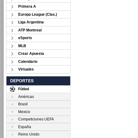
Primera A
Europa League (Clas.)
Liga Argentina
ATP Montreal
eSports
MLB
Crear Apuesta
Calendario
Virtuales
DEPORTES
Fútbol
Américas
Brasil
Colombia - Primera A
Copa Libertadores
Mexico
Brasil - Serie A
Colombia - Primera B
Brasil - Copa do Brasil
Competiciones UEFA
Liga MX
Copa Sudamericana
Brasil - Serie B
Mexico - Liga de Expansion
España
UEFA - Super Copa
MX
Argentina - Liga Profesional
Brasil - Campeonato Gaucho
UEFA - CHAMPIONS LEAGUE
Reino Unido
La Liga
2
Mexico - Liga MX Femenil
CLASIFICACION