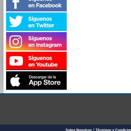
Irlanda - Division Premier
Sobre Nosotros
Términos y Condicio