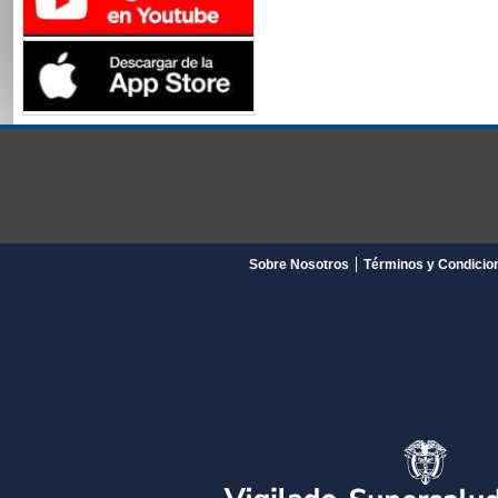
Sobre Nosotros
Términos y Condicio