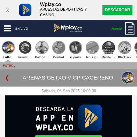
Wplay.co
x
APUESTAS DEPORTIVAS Y
DESCARGAR
CASINO
EN VIVO
Acceder
Fútbol
Primera A
Baloncesto
Béisbol
eSports
Tenis de Mesa
Ruleta Envivo
Blackjack
FÚTBOL
ARENAS GETXO V CP CACERENO
Sábado, 06 Sep 2025 16:00:00