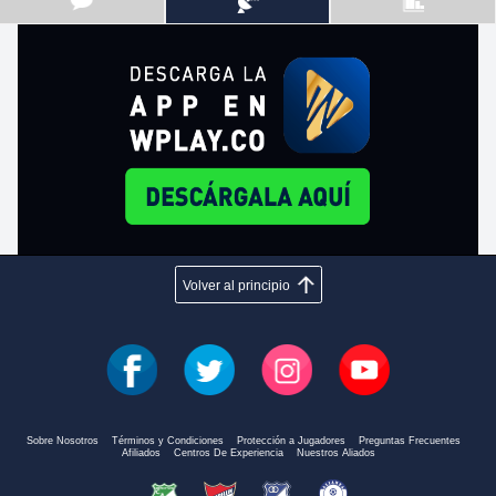
PRIMERA
A
LIGA
ARGENTINA
BRASIL
SERIE
A
ESPORTS
TRANSMISIÓN
EN VIVO
Volver al principio
PROMOCIONES
VIRTUALES
CALENDARIO
DEPORTIVO
Sobre Nosotros
Términos y Condiciones
Protección a Jugadores
Preguntas Frecuentes
Afiliados
Centros De Experiencia
Nuestros Aliados
CLUB