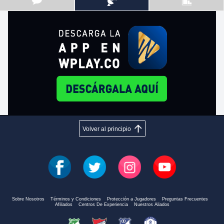
Volver al principio
Sobre Nosotros
Términos y Condiciones
Protección a Jugadores
Preguntas Frecuentes
Afiliados
Centros De Experiencia
Nuestros Aliados