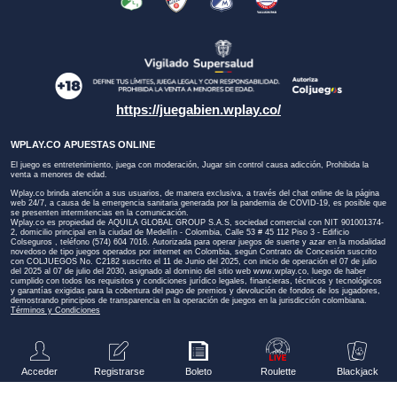
https://juegabien.wplay.co/
WPLAY.CO APUESTAS ONLINE
El juego es entretenimiento, juega con moderación, Jugar sin control causa adicción, Prohibida la
venta a menores de edad.
Wplay.co brinda atención a sus usuarios, de manera exclusiva, a través del chat online de la página
web 24/7, a causa de la emergencia sanitaria generada por la pandemia de COVID-19, es posible que
se presenten intermitencias en la comunicación.
Wplay.co es propiedad de AQUILA GLOBAL GROUP S.A.S, sociedad comercial con NIT 901001374-
2, domicilio principal en la ciudad de Medellín - Colombia, Calle 53 # 45 112 Piso 3 - Edificio
Colseguros , teléfono (574) 604 7016. Autorizada para operar juegos de suerte y azar en la modalidad
novedoso de tipo juegos operados por internet en Colombia, según Contrato de Concesión suscrito
con COLJUEGOS No. C2182 suscrito el 11 de Junio del 2025, con inicio de operación el 07 de julio
del 2025 al 07 de julio del 2030, asignado al dominio del sitio web
www.wplay.co
, luego de haber
cumplido con todos los requisitos y condiciones jurídico legales, financieras, técnicos y tecnológicos
y garantías exigidas para la cobertura del pago de premios y devolución de fondos de los jugadores,
demostrando principios de transparencia en la operación de juegos en la jurisdicción colombiana.
Términos y Condiciones
Acceder
Registrarse
Boleto
Roulette
Blackjack