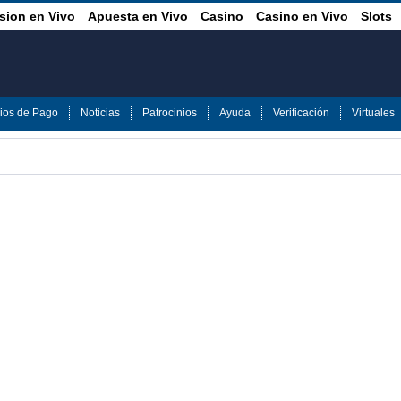
sion en Vivo
Apuesta en Vivo
Casino
Casino en Vivo
Slots
ios de Pago
Noticias
Patrocinios
Ayuda
Verificación
Virtuales