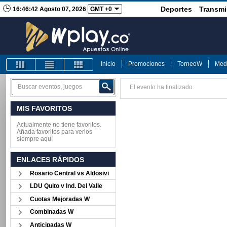
Deportes
Transmi
16:46:42 Agosto 07, 2026
GMT +0
Inicio
Promociones
TorneoW
Med
Buscar eventos, juegos
El evento ha finalizado
MIS FAVORITOS
Actualmente no tiene favoritos.
Añada favoritos para verlos
siempre aquí
ENLACES RÁPIDOS
Rosario Central vs Aldosivi
LDU Quito v Ind. Del Valle
Cuotas Mejoradas W
Combinadas W
Anticipadas W