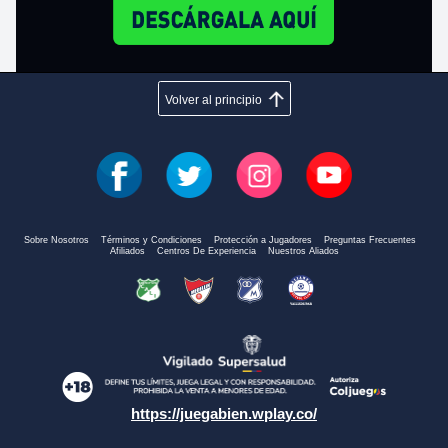
Volver al principio
Sobre Nosotros
Términos y Condiciones
Protección a Jugadores
Preguntas Frecuentes
Afiliados
Centros De Experiencia
Nuestros Aliados
https://juegabien.wplay.co/