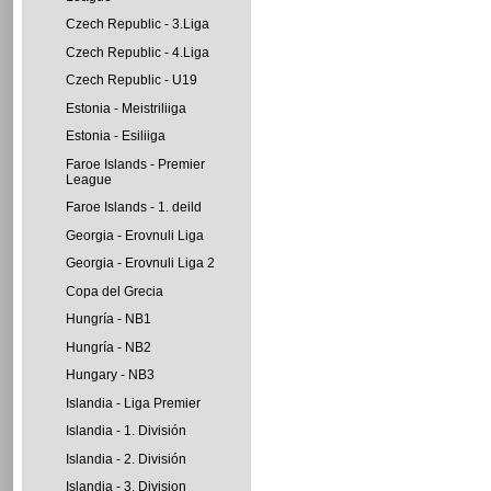
Irlanda del Norte - IFA
Premiership
Ecuador - Serie B
Czech Republic - 3.Liga
Northern Ireland -
El Salvador - Primera Division
Czech Republic - 4.Liga
Championship
Guatemala - Liga Nacional
Czech Republic - U19
Wales - FAW Championship
Honduras - Liga Nacional
Estonia - Meistriliiga
Inglaterra - Southern South
Nicaragua - Primera Division
League
Estonia - Esiliiga
Panama - Liga Panamena
Faroe Islands - Premier
Paraguay - Primera Division B
League
Paraguay - Segunda Division
Faroe Islands - 1. deild
Peru - Segunda Division
Georgia - Erovnuli Liga
USA - USL Championship
Georgia - Erovnuli Liga 2
USA - USL League One
Copa del Grecia
USA - MLS Next Pro
Hungría - NB1
Hungría - NB2
Hungary - NB3
Islandia - Liga Premier
Islandia - 1. División
Islandia - 2. División
Islandia - 3. Division