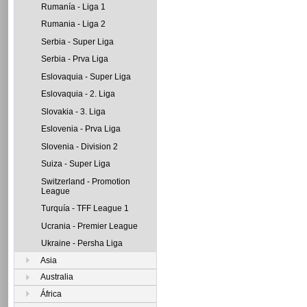
Rumanía - Liga 1
Rumania - Liga 2
Serbia - Super Liga
Serbia - Prva Liga
Eslovaquia - Super Liga
Eslovaquia - 2. Liga
Slovakia - 3. Liga
Eslovenia - Prva Liga
Slovenia - Division 2
Suiza - Super Liga
Switzerland - Promotion
League
Turquía - TFF League 1
Ucrania - Premier League
Ukraine - Persha Liga
Asia
Australia
China - Super Liga
Japón - Liga J
África
Australia - FFA Cup