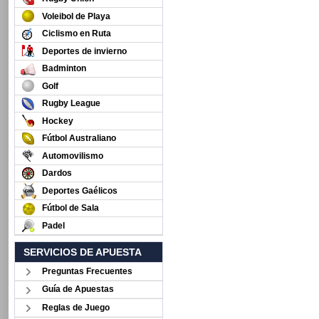
Suecia - División 1
Void If Fight Does Not Take
Salkilld
Nueva Zelanda
Amistosos de Clubes -
NBL1 North (Women)
Place In The Year)
Noruega - 1ra. División
Brasil - Serie A
Partidos Hombres
Campeonato del Mundo
Suecia
Apuesta Partido
Magnitka Open 3x10
Internacional
Voleibol de Playa
Suecia - Division 2
UFC 330 - Makhachev vs
Vietnam
NBL
NBL1 South
Snooker
Norway - Toppserien
Brasil - Copa do Brasil
Machado
Cuartos Ganador
Finlandia
SHL Ganador
Nations Championship
Internacionales
FIVB Hamburg
Ciclismo en Ruta
3x3 Basketball
NBL1 West
VBA
Ganador Final
UFC Fight Night - Hernandez
Suecia - Allsvenskan
Panama - Liga Panamena
Australia
Liiga Ganador
Futures - Ganador Series
New Zealand NPC
Futuras
Hamburg (Hombres)
vs Rodrigues
Tour de France
Deportes de invierno
NBL1 West (Women)
FIBA 3x3 Challenger
Sweden - Elitettan
UEFA - Nations League
AIHL
Currie Cup
Apuesta Partido
Hamburg (Mujeres)
UFC Fight Night -
Tour de France (Mujeres)
Big V
Clasificación General
FIBA 3x3 Nations League
Esquí­ Alpino Hombres
Badminton
Nurmagomedov vs Song
(Women) U23
USA - National Soccer League
España - Copa Del Rey
Torneo de las Seis Naciones
Apuesta Partido
Big V (Women)
Vuelta a Espana
Clasificación General
Esquí­ Alpino Mujeres
FIS World Cup
Internacional
Golf
UFC Fight Night - Hooker vs
FIBA 3x3 Nations League U23
Women - Club Friendlies
Alemania - DFB Pokal
Rugby World Cup
Futuras
Parnasse
Tour de Pologne
Clasificación General
Biatlón Hombres
FIS World Cup
Korea Masters - Mujeres
PGA Tour
Rugby League
Women International - Africa
Inglaterra - Championship
Dobles
Ganador Final
UFC Fight Night - Rodriguez
Clasificación General
Ski Jumping Men
IBU World Cup
Cup of Nations
LIV Tour
vs Silva
Ganador Final
NRL
Hockey
Inglaterra - League One
IBU World Cup - 4x7.5 km
FIS World Cup
UFC 331 - Van vs Pantoja 2
3rd Round 2 Balls
UEFA CHAMPIONS LEAGUE
The Open Championship
Ganador Final
Super Liga
Apuesta Partido
Mundial
Fútbol Australiano
Relay
Inglaterra - League Two
(MUJERES)
3rd Round 18 Hole Matches
3ª Ronda 3 Balls
The PGA Championship
Ganador Final
Mundial
Apuesta Partido
Ganador
AFL
Automovilismo
Inglaterra - National League
3rd Round Six Shooter
US Open
Ganador Final
Ganador Final
AFL Women
Apuesta Partido
Formula 1
Dardos
Suecia - Allsvenskan
US Masters
Ganador Final
Apuesta Partido
MotoGP
Futures - Ganador Gran
Modus Super Series
Deportes Gaélicos
Escocia - Premiership
Premio
Presidents Cup
Ganador Final
Moto2
Futures - Ganador Gran
PDC - Campeonato del Mundo
Apuesta Partido
Escocia - League Cup
Fútbol
Fútbol de Sala
Coche ganador
Premio
Ryder Cup
Ganador Final
Moto3
Futures - Ganador Gran
Ganador
Hurling
Grecia - Super League
Club Football
Argentina
Padel
terminará en el podio
Ganador de Clasificatorios
Premio
Solheim Cup
Ganador Final
NASCAR
Futures - Ganador Gran
Ganador
Camogie
UEFA - Euro 2028
Brasil
Ganador del Campeonato de
Primera Division
Sprint Winner
Premier Padel Tour
Championship Ganador
Premio
Ganador Final
Pilotos
SERVICIOS DE APUESTA
IndyCar
Carrera
Senior Camogie
Championship Ganador
Liga Gaucha
London - Partidos másculinos
Championship Ganador
Championship
Constructors Championship
Nascar Cup Series
Speedway
Ganador
Preguntas Frecuentes
Ganador
London - Partidos Femeninos
Club Hurling
O'Reilly Auto Parts Series
Mundial
Apuestas Encuentros
Guía de Apuestas
Ganador
Temporada
Latvian Grand Prix
Reglas de Juego
Constructors Apuestas
World Championship Ganador
Encuentros Temporada