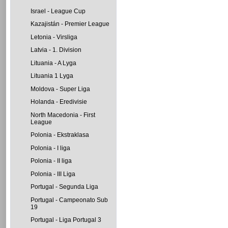
Israel - League Cup
Kazajistán - Premier League
Letonia - Virsliga
Latvia - 1. Division
Lituania - A Lyga
Lituania 1 Lyga
Moldova - Super Liga
Holanda - Eredivisie
North Macedonia - First
League
Polonia - Ekstraklasa
Polonia - I liga
Polonia - II liga
Polonia - III Liga
Portugal - Segunda Liga
Portugal - Campeonato Sub
19
Portugal - Liga Portugal 3