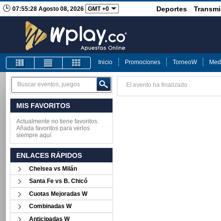
Deportes
Transmi
07:55:29 Agosto 08, 2026
GMT +0
Inicio
Promociones
TorneoW
Med
Buscar eventos, juegos
El evento ha finalizado
MIS FAVORITOS
Actualmente no tiene favoritos.
Añada favoritos para verlos
siempre aquí
ENLACES RÁPIDOS
Chelsea vs Milán
Santa Fe vs B. Chicó
Cuotas Mejoradas W
Combinadas W
Anticipadas W