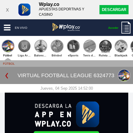
Wplay.co
x
APUESTAS DEPORTIVAS Y
DESCARGAR
CASINO
EN VIVO
Acceder
Fútbol
Liga Argentina
Baloncesto
Béisbol
eSports
Tenis de Mesa
Ruleta Envivo
Blackjack
FÚTBOL
VIRTUAL FOOTBALL LEAGUE 6324773
Jueves, 04 Sep 2025 14:52:00