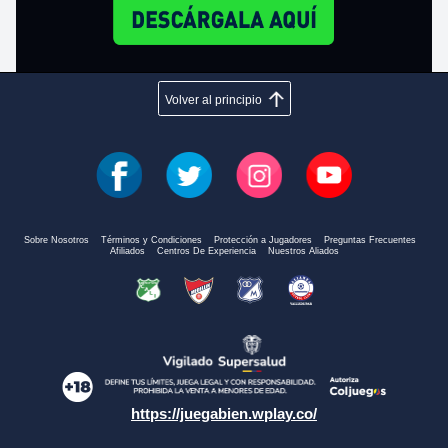
Volver al principio
Sobre Nosotros
Términos y Condiciones
Protección a Jugadores
Preguntas Frecuentes
Afiliados
Centros De Experiencia
Nuestros Aliados
https://juegabien.wplay.co/