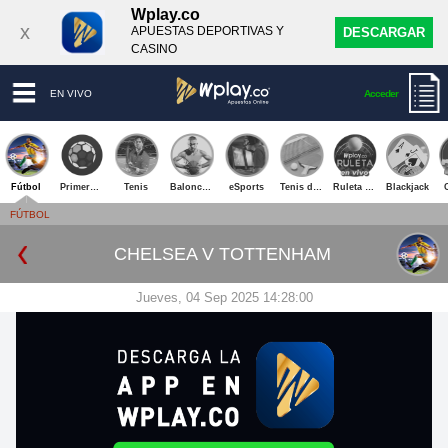
Wplay.co
x
APUESTAS DEPORTIVAS Y
DESCARGAR
CASINO
EN VIVO
Acceder
Fútbol
Primera A
Tenis
Baloncesto
eSports
Tenis de Mesa
Ruleta Envivo
Blackjack
FÚTBOL
CHELSEA V TOTTENHAM
Jueves, 04 Sep 2025 14:28:00