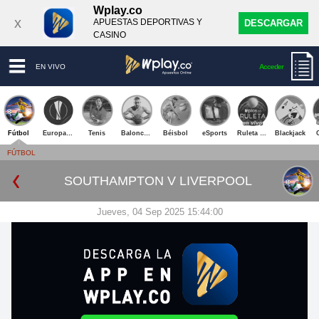
Wplay.co
x
APUESTAS DEPORTIVAS Y
DESCARGAR
CASINO
EN VIVO
Acceder
Fútbol
Europa League Clasifi
Tenis
Baloncesto
Béisbol
eSports
Ruleta Envivo
Blackjack
FÚTBOL
SOUTHAMPTON V LIVERPOOL
Jueves, 04 Sep 2025 15:44:00