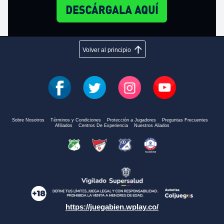
Volver al principio
Sobre Nosotros
Términos y Condiciones
Protección a Jugadores
Preguntas Frecuentes
Afiliados
Centros De Experiencia
Nuestros Aliados
https://juegabien.wplay.co/