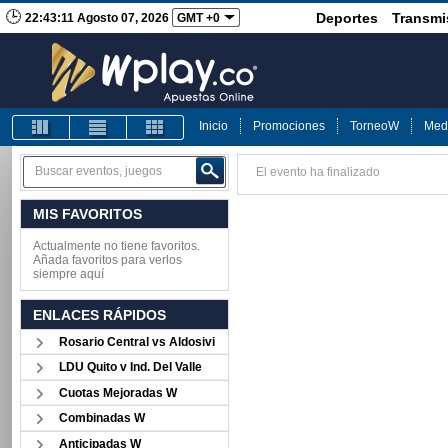
Deportes
Transmi
22:43:11 Agosto 07, 2026
GMT +0
Inicio
Promociones
TorneoW
Med
Buscar eventos, juegos
El evento ha finalizado
MIS FAVORITOS
Actualmente no tiene favoritos.
Añada favoritos para verlos
siempre aquí
ENLACES RÁPIDOS
Rosario Central vs Aldosivi
LDU Quito v Ind. Del Valle
Cuotas Mejoradas W
Combinadas W
Anticipadas W