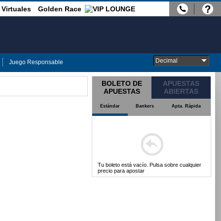
Virtuales
Golden Race
Decimal
Juego Responsable
BOLETO DE
APUESTAS
APUESTAS
ABIERTAS
Estándar
Bankers
Apta. Rápida
Tu boleto está vacío. Pulsa sobre cualquier
precio para apostar