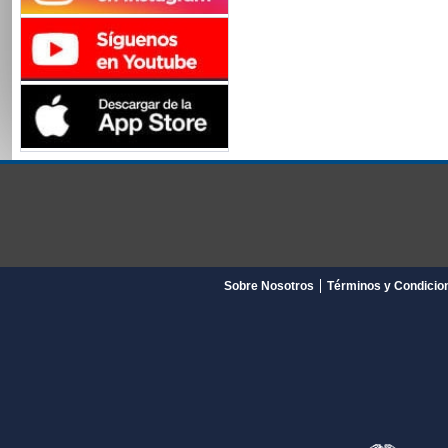
Sobre Nosotros
Términos y Condicio