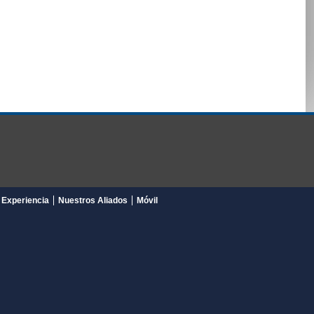
 Experiencia
Nuestros Aliados
Móvil