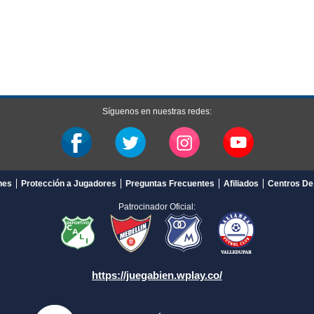
Síguenos en nuestras redes:
nes
Protección a Jugadores
Preguntas Frecuentes
Afiliados
Centros De
Patrocinador Oficial:
https://juegabien.wplay.co/