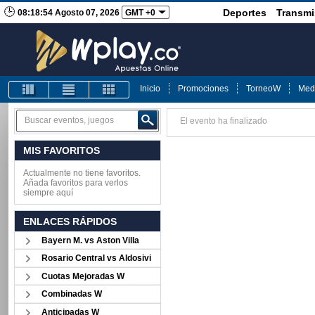
Deportes
Transmi
08:18:54 Agosto 07, 2026
GMT +0
Inicio
Promociones
TorneoW
Med
Buscar eventos, juegos
El evento ha finalizado
MIS FAVORITOS
Actualmente no tiene favoritos.
Añada favoritos para verlos
siempre aquí
ENLACES RÁPIDOS
Bayern M. vs Aston Villa
Rosario Central vs Aldosivi
Cuotas Mejoradas W
Combinadas W
Anticipadas W