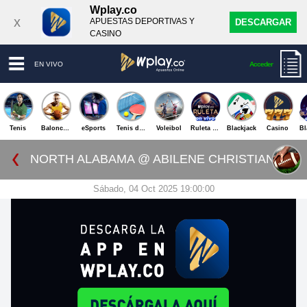
Wplay.co
x
APUESTAS DEPORTIVAS Y
DESCARGAR
CASINO
EN VIVO
Acceder
Tenis
Baloncesto
eSports
Tenis de Mesa
Voleibol
Ruleta Envivo
Blackjack
Casino
NORTH ALABAMA @ ABILENE CHRISTIAN
Sábado, 04 Oct 2025 19:00:00