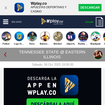
Wplay.co
x
APUESTAS DEPORTIVAS Y
DESCARGAR
CASINO
EN VIVO
Acceder
Fútbol
Liga Argentina
Tenis
Baloncesto
Béisbol
eSports
Ruleta Envivo
Blackjack
TENNESSEE STATE @ EASTERN
ILLINOIS
Sábado, 04 Oct 2025 19:00:00