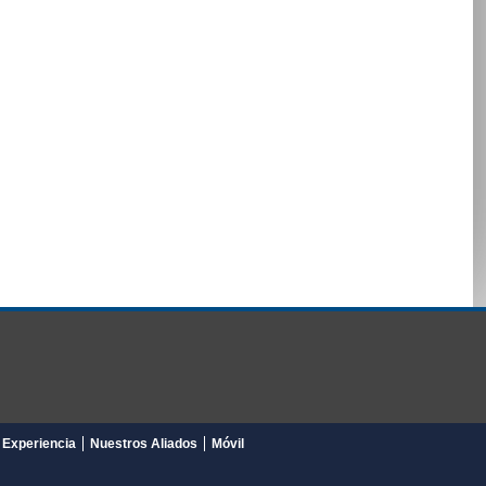
 Experiencia
Nuestros Aliados
Móvil