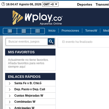
Deportes
Transmi
16:04:47 Agosto 08, 2026
GMT +0
Inicio
Promociones
TorneoW
Med
Buscar eventos, juegos
El evento ha finalizado
MIS FAVORITOS
Actualmente no tiene favoritos.
Añada favoritos para verlos
siempre aquí
ENLACES RÁPIDOS
Santa Fe v B. Chicó
Dep. Pasto v Dep. Cali
Cuotas Mejoradas W
Combinadas W
Anticipadas W