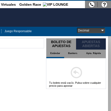
Virtuales
Golden Race
Decimal
Juego Responsable
BOLETO DE
APUESTAS
APUESTAS
ABIERTAS
Estándar
Bankers
Apta. Rápida
Tu boleto está vacío. Pulsa sobre cualquier
precio para apostar