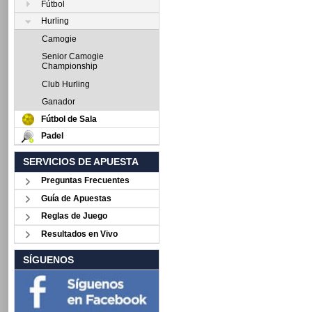
Noruega - Division 3
PDC - Campeonato del Mundo
Apuesta Partido
Italia - Serie A
Fútbol
Coche ganador
Ryder Cup
Ganador Final
Faroe Islands - Premier
El Salvador - Reserve League
Women International - Africa
Speedway
Suecia - Allsvenskan
Ganador
League
Ganador
Alemania - Bundesliga
Hurling
Club Football
terminará en el podio
Cup of Nations
Solheim Cup
Ganador Final
Guatemala - Liga Nacional
Suecia - Superettan
Mundial
Georgia - Erovnuli Liga
Francia - Ligue 1
Ganador del Campeonato de
UEFA CHAMPIONS LEAGUE
Ganador
Camogie
Ganador Final
Guatemala - Primera Division
Pilotos
Suecia - División 1
(MUJERES)
Latvian Grand Prix
Georgia - Erovnuli Liga 2
México - Liga MX
Senior Camogie
Honduras - Liga Nacional
Constructors Championship
Suecia - Division 2
Copa del Grecia
Mexico - Liga de Expansion
Championship
Ganador
MX
Nicaragua - Primera Division
Hungría - NB1
Apuestas Encuentros
EE.UU - MLS
Club Hurling
Panama - Liga Panamena
Temporada
Hungría - NB2
Brasil - Serie A
Panama - Liga Prom
Ganador
Constructors Apuestas
Hungary - NB3
Encuentros Temporada
Brasil - Copa do Brasil
Paraguay - Primera Division B
Islandia - Liga Premier
Fútbol de Sala
Panama - Liga Panamena
Peru - Segunda Division
Islandia - 1. División
Argentina
Padel
UEFA - Nations League
USA - USL Championship
Islandia - 2. División
Brasil
Primera Division
Premier Padel Tour
España - Copa Del Rey
USA - USL League One
Islandia - 3. Division
SERVICIOS DE APUESTA
Guatemala
Liga Gaucha
London - Partidos másculinos
Inglaterra - FA Cup
USA - MLS Next Pro
Israel - League Cup
Preguntas Frecuentes
Brasil - Liga Futsal
Liga Nacional Women
Alemania - DFB Pokal
Venezuela - Segunda Division
Kazajistán - Premier League
Inglaterra - Championship
Guía de Apuestas
Dominica - Premier League
Letonia - Virsliga
Inglaterra - League One
Reglas de Juego
Lituania - A Lyga
Inglaterra - League Two
Lituania 1 Lyga
Resultados en Vivo
Bélgica - 1ra División A
Luxemburgo - División
Nacional
Escocia - League Cup
SÍGUENOS
Moldova - Super Liga
Grecia - Super League
Montenegro - Prva Liga
UEFA - Euro 2028
Holanda - Eredivisie
Irlanda - Division Premier
North Macedonia - First