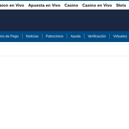
sion en Vivo
Apuesta en Vivo
Casino
Casino en Vivo
Slots
ios de Pago
Noticias
Patrocinios
Ayuda
Verificación
Virtuales