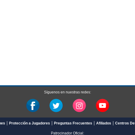
Síguenos en nuestras redes:
nes
Protección a Jugadores
Preguntas Frecuentes
Afiliados
Centros De
Patrocinador Oficial: